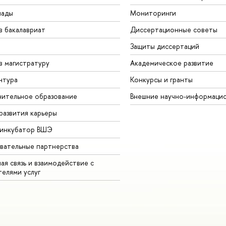
иады
Мониторинги
в бакалавриат
Диссертационные советы
Защиты диссертаций
в магистратуру
Академическое развитие
нтура
Конкурсы и гранты
ительное образование
Внешние научно-информаци
развития карьеры
-инкубатор ВШЭ
вательные партнерства
ая связь и взаимодействие с
телями услуг