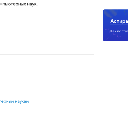
мпьютерных наук.
Аспира
Как посту
терным наукам