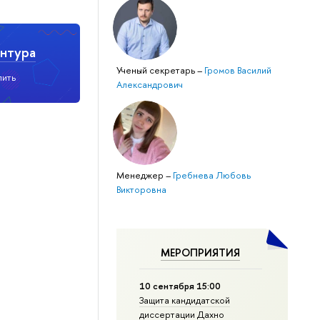
нтура
Ученый секретарь
–
Громов Василий
пить
Александрович
Менеджер
–
Гребнева Любовь
Викторовна
МЕРОПРИЯТИЯ
10 сентября 15:00
Защита кан­ди­дат­ской
диссертации Дахно