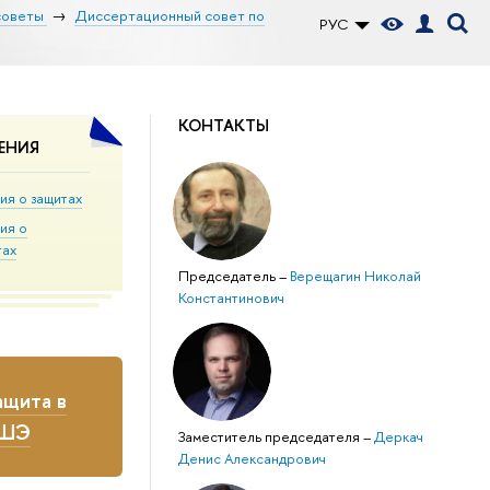
советы
Диссертационный совет по
РУС
КОНТАКТЫ
ЕНИЯ
ия о защитах
ия о
тах
Председатель
–
Верещагин Николай
Константинович
щита в
ВШЭ
Заместитель председателя
–
Деркач
Денис Александрович