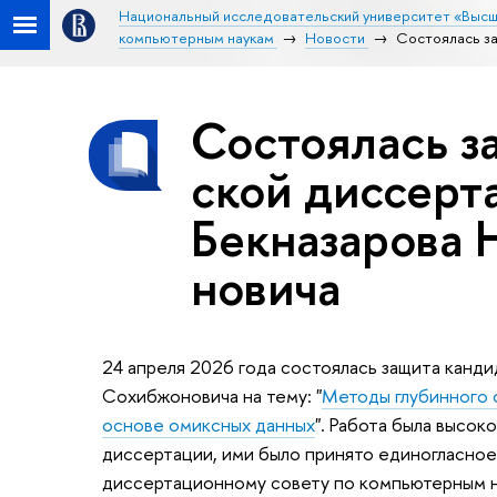
Национальный исследовательский университет «Высш
компьютерным наукам
Новости
Состоялась за
Состоялась за
ской диссерт
Бекназарова Н
но­ви­ча
24 апреля 2026 года состоялась защита канд
Сохибжоновича на тему: "
Методы глубинного 
основе омиксных данных
". Работа была высок
диссертации, ими было принято единогласно
диссертационному совету по компьютерным н