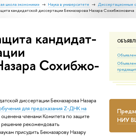
ая школа экономики»
Наука в университете
Диссертационные 
щита кан­ди­дат­ской диссертации Бекназарова Назара Сохибжоновича
щита кан­ди­дат­
ОБЪЯВЛ
ации
Объявлен
азара Со­хиб­жо­
Объявлен
предзащи
идатской диссертации Бекназарова Назара
обучения для предсказания Z-ДНК на
Предза
о оценена членами Комитета по защите
НИУ 
е решение рекомендовать
аукам присудить Бекназарову Назару