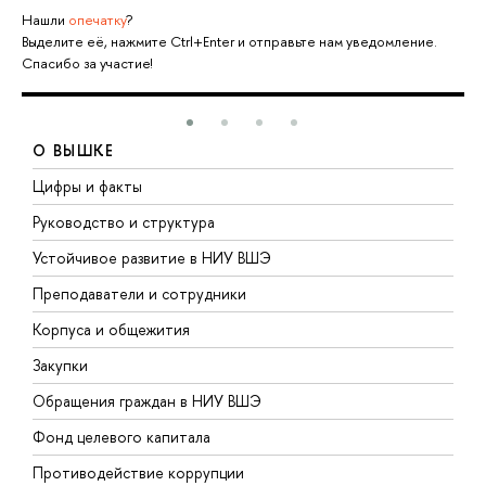
Нашли
опечатку
?
Выделите её, нажмите Ctrl+Enter и отправьте нам уведомление.
Спасибо за участие!
О ВЫШКЕ
Цифры и факты
Л
Руководство и структура
Д
Устойчивое развитие в НИУ ВШЭ
О
Преподаватели и сотрудники
П
Корпуса и общежития
В
Закупки
П
Обращения граждан в НИУ ВШЭ
А
Фонд целевого капитала
Д
Противодействие коррупции
Ц