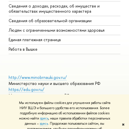
Сведения о доходах, расходах, об имуществе и
Б
обязательствах имущественного характера
О
Сведения об образовательной организации
О
Людям с ограниченными возможностями здоровья
Единая платежная страница
Работа в Вышке
http://www.minobrnauki.gov.ru/
Министерство науки и высшего образования РФ
https://edu.gov.ru/
Министерство просвещения РФ
https://elearning.hse.ru/mooc
Мы используем файлы cookies для улучшения работы сайта
Массовые открытые онлайн-курсы
НИУ ВШЭ и большего удобства его использования. Более
подробную информацию об использовании файлов cookies
можно найти
здесь
, наши правила обработки персональных
данных –
здесь
. Продолжая пользоваться сайтом, вы
✖
© НИУ ВШЭ 1993–2026
Адреса и контакты
Условия
подтверждаете, что были проинформированы об