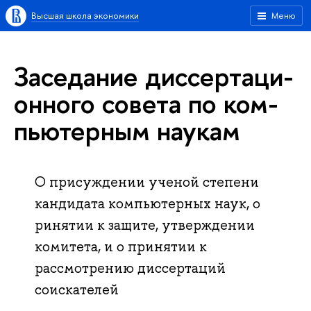
Высшая школа экономики
Меню
Заседание дис­сер­та­ци­
он­но­го совета по ком­
пью­тер­ным наукам
О присуждении ученой степени
кандидата компьютерных наук, о
ринятии к защите, утверждении
комитета, и о принятии к
рассмотрению диссертаций
соискателей