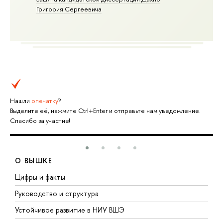
Григория Сергеевича
Нашли
опечатку
?
Выделите её, нажмите Ctrl+Enter и отправьте нам уведомление.
Спасибо за участие!
О ВЫШКЕ
Цифры и факты
Л
Руководство и структура
Д
Устойчивое развитие в НИУ ВШЭ
О