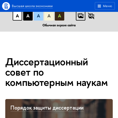
A
A
A
АБB
АБB
АБB
Высшая школа экономики
Меню
А
А
А
А
А
Обычная версия сайта
Диссертационный
совет по
компьютерным наукам
Порядок защиты диссертации