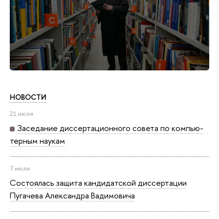
НОВОСТИ
21 июля
Заседание дис­сер­та­ци­он­но­го совета по ком­пью­
тер­ным наукам
7 июля
Состоялась защита кан­ди­дат­ской диссертации
Пугачева Александра Вадимовича