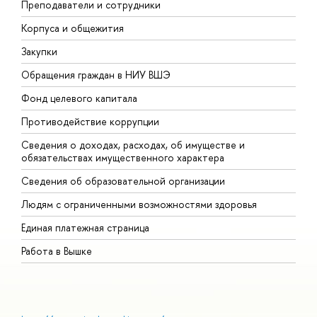
Преподаватели и сотрудники
П
Корпуса и общежития
В
Закупки
П
Обращения граждан в НИУ ВШЭ
А
Фонд целевого капитала
Д
Противодействие коррупции
Ц
Сведения о доходах, расходах, об имуществе и
Б
обязательствах имущественного характера
О
Сведения об образовательной организации
О
Людям с ограниченными возможностями здоровья
Единая платежная страница
Работа в Вышке