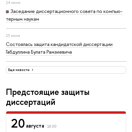
24 июня
Заседание дис­сер­та­ци­он­но­го совета по ком­пью­
тер­ным наукам
23 июня
Состоялась защита кан­ди­дат­ской диссертации
Габдуллина Булата Рамзиевича
Еще новости
Предстоящие защиты
диссертаций
20
августа
16:00