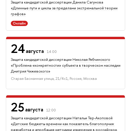
Защита кан­ди­дат­ской диссертации
Данила Сагунова
«Длинные пути и циклы за пределами экстремальной теории
графов»
Онлайн
24
августа
14:00
Защита кандидатской диссертации
Николая Рябчинского
«Проблема «конкретности» субъекта в творческом наследии
Дмитрия Чижевского»
Старая Басманная улица, 21/4с1, Россия, Москва
25
августа
12:00
Защита кандидатской диссертации
Натальи Тер-Акоповой
«Детские бюджеты времени как показатель благополучия:
разработка и апробация методики измерения в российском