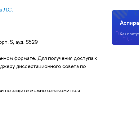
а Л.С.
Аспира
Как посту
орп. S, ауд. S529
нном формате. Для получения доступа к
еджеру диссертационного совета по
ми по защите можно ознакомиться