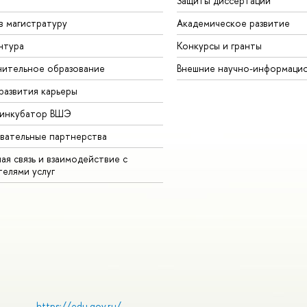
Защиты диссертаций
в магистратуру
Академическое развитие
нтура
Конкурсы и гранты
ительное образование
Внешние научно-информаци
развития карьеры
-инкубатор ВШЭ
вательные партнерства
ая связь и взаимодействие с
телями услуг
https://edu.gov.ru/