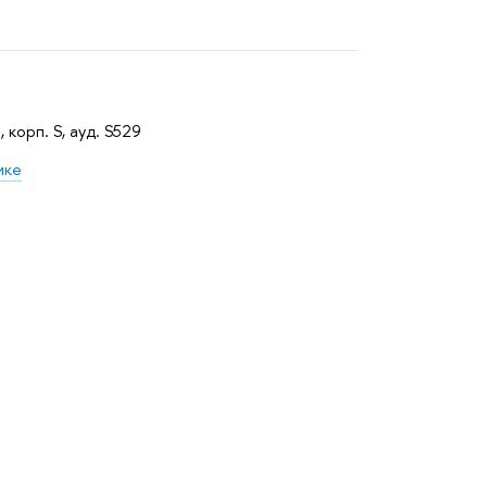
, корп. S, ауд. S529
ике