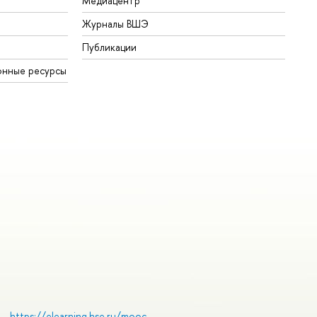
Медиацентр
Журналы ВШЭ
Публикации
онные ресурсы
https://elearning.hse.ru/mooc