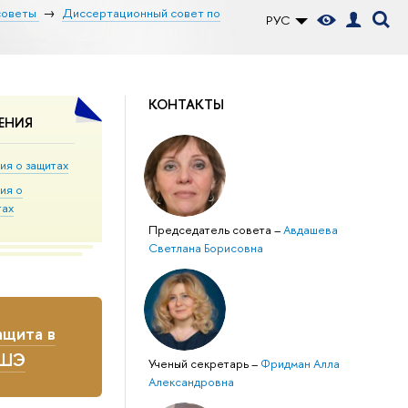
советы
Диссертационный совет по
РУС
КОНТАКТЫ
ЕНИЯ
ия о защитах
ия о
тах
Председатель совета
–
Авдашева
Светлана Борисовна
щита в
ВШЭ
Ученый секретарь
–
Фридман Алла
Александровна