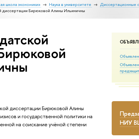
ая школа экономики»
Наука в университете
Диссертационные 
й диссертации Бирюковой Алины Ильиничны
датской
ОБЪЯВЛ
 Бирюковой
Объявлен
ичны
Объявлен
предзащи
ской диссертации Бирюковой Алины
Предза
изисов и государственной политики на
НИУ 
енной на соискание учёной степени