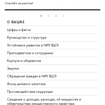
Спасибо за участие!
О ВЫШКЕ
Цифры и факты
Л
Руководство и структура
Д
Устойчивое развитие в НИУ ВШЭ
О
Преподаватели и сотрудники
П
Корпуса и общежития
В
Закупки
П
Обращения граждан в НИУ ВШЭ
А
Фонд целевого капитала
Д
Противодействие коррупции
Ц
Сведения о доходах, расходах, об имуществе и
Б
обязательствах имущественного характера