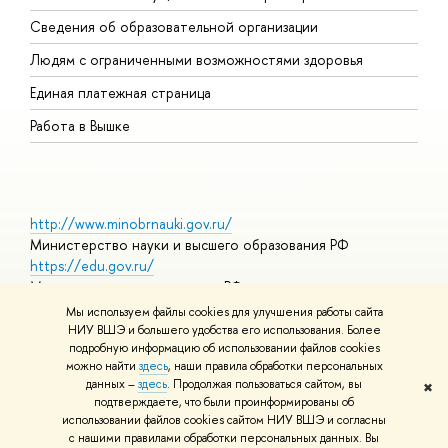
О
Сведения об образовательной организации
О
Людям с ограниченными возможностями здоровья
Единая платежная страница
Работа в Вышке
http://www.minobrnauki.gov.ru/
Министерство науки и высшего образования РФ
https://edu.gov.ru/
Министерство просвещения РФ
https://elearning.hse.ru/mooc
Мы используем файлы cookies для улучшения работы сайта
Массовые открытые онлайн-курсы
НИУ ВШЭ и большего удобства его использования. Более
подробную информацию об использовании файлов cookies
можно найти
здесь
, наши правила обработки персональных
данных –
здесь
. Продолжая пользоваться сайтом, вы
✖
© НИУ ВШЭ 1993–2026
Адреса и контакты
Условия
подтверждаете, что были проинформированы об
использования материалов
Политика конфиденциальности
Карта
использовании файлов cookies сайтом НИУ ВШЭ и согласны
сайта
с нашими правилами обработки персональных данных. Вы
Шрифты HSE Sans и HSE Slab разработаны в
Школе дизайна НИУ