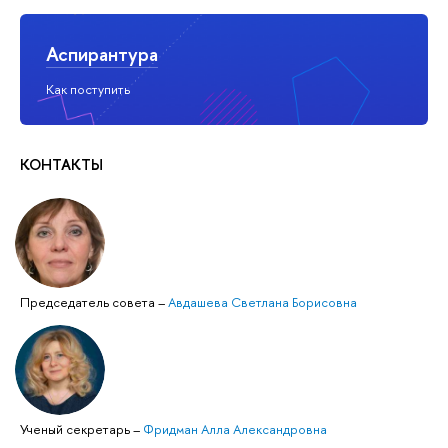
Аспирантура
Как поступить
КОНТАКТЫ
Председатель совета
–
Авдашева Светлана Борисовна
Ученый секретарь
–
Фридман Алла Александровна