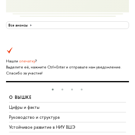
Все анонсы
Нашли
опечатку
?
Выделите её, нажмите Ctrl+Enter и отправьте нам уведомление.
Спасибо за участие!
О ВЫШКЕ
Цифры и факты
Л
Руководство и структура
Д
Устойчивое развитие в НИУ ВШЭ
О