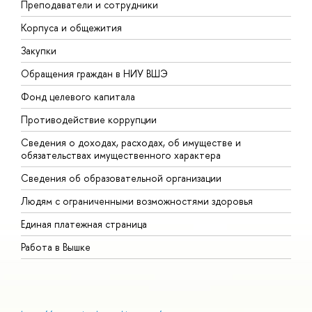
Преподаватели и сотрудники
П
Корпуса и общежития
В
Закупки
П
Обращения граждан в НИУ ВШЭ
А
Фонд целевого капитала
Д
Противодействие коррупции
Ц
Сведения о доходах, расходах, об имуществе и
Б
обязательствах имущественного характера
О
Сведения об образовательной организации
О
Людям с ограниченными возможностями здоровья
Единая платежная страница
Работа в Вышке