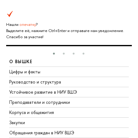
Нашли
опечатку
?
Выделите её, нажмите Ctrl+Enter и отправьте нам уведомление.
Спасибо за участие!
О ВЫШКЕ
Цифры и факты
Л
Руководство и структура
Д
Устойчивое развитие в НИУ ВШЭ
О
Преподаватели и сотрудники
П
Корпуса и общежития
В
Закупки
П
Обращения граждан в НИУ ВШЭ
А