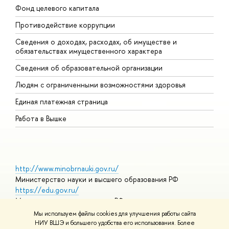
Фонд целевого капитала
Д
Противодействие коррупции
Ц
Сведения о доходах, расходах, об имуществе и
Б
обязательствах имущественного характера
О
Сведения об образовательной организации
О
Людям с ограниченными возможностями здоровья
Единая платежная страница
Работа в Вышке
http://www.minobrnauki.gov.ru/
Министерство науки и высшего образования РФ
https://edu.gov.ru/
Министерство просвещения РФ
https://elearning.hse.ru/mooc
Мы используем файлы cookies для улучшения работы сайта
Массовые открытые онлайн-курсы
НИУ ВШЭ и большего удобства его использования. Более