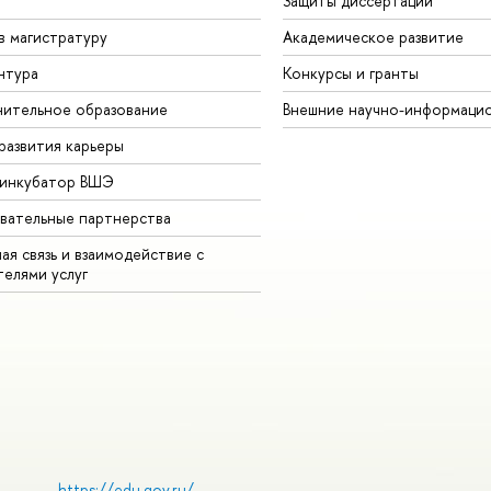
Защиты диссертаций
в магистратуру
Академическое развитие
нтура
Конкурсы и гранты
ительное образование
Внешние научно-информаци
развития карьеры
-инкубатор ВШЭ
вательные партнерства
ая связь и взаимодействие с
телями услуг
https://edu.gov.ru/