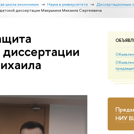
ая школа экономики»
Наука в университете
Диссертационные 
датской диссертации Макушкина Михаила Сергеевича
ащита
ОБЪЯВЛ
 диссертации
Объявлен
ихаила
Объявлен
предзащи
Предза
НИУ 