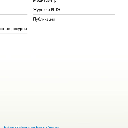
Медиацентр
Журналы ВШЭ
Публикации
онные ресурсы
https://elearning.hse.ru/mooc