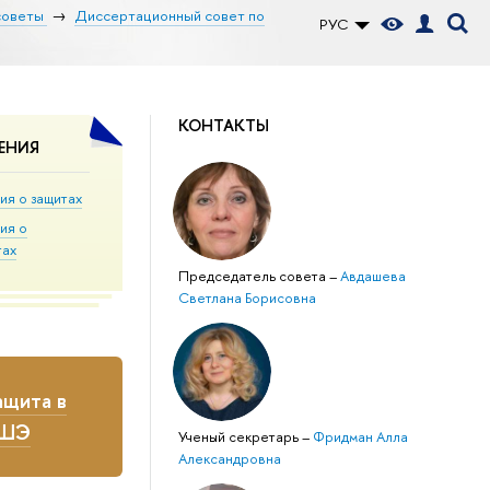
советы
Диссертационный совет по
РУС
КОНТАКТЫ
ЕНИЯ
ия о защитах
ия о
тах
Председатель совета
–
Авдашева
Светлана Борисовна
щита в
ВШЭ
Ученый секретарь
–
Фридман Алла
Александровна