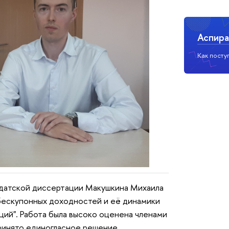
Аспира
Как посту
идатской диссертации Макушкина Михаила
бескупонных доходностей и её динамики
ций". Работа была высоко оценена членами
принято единогласное решение