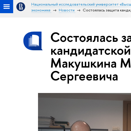
Национальный исследовательский университет «Высш
экономике
Новости
Состоялась защита канди
Состоялась з
кандидатской
Макушкина М
Сергеевича