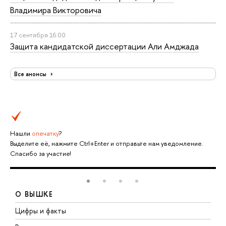
Владимира Викторовича
17 сентября 16:00
Защита кандидатской диссертации Али Амджада
Все анонсы
Нашли
опечатку
?
Выделите её, нажмите Ctrl+Enter и отправьте нам уведомление.
Спасибо за участие!
О ВЫШКЕ
Цифры и факты
Л