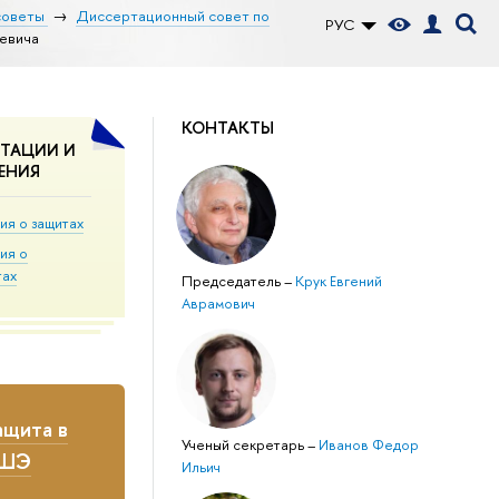
советы
Диссертационный совет по
РУС
евича
КОНТАКТЫ
ТАЦИИ И
ЕНИЯ
ия о защитах
ия о
тах
Председатель
–
Крук Евгений
Аврамович
щита в
Ученый секретарь
–
Иванов Федор
ВШЭ
Ильич