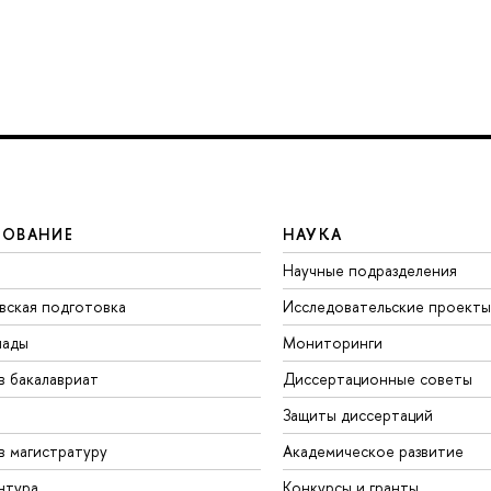
ЗОВАНИЕ
НАУКА
Научные подразделения
вская подготовка
Исследовательские проекты
иады
Мониторинги
в бакалавриат
Диссертационные советы
Защиты диссертаций
в магистратуру
Академическое развитие
нтура
Конкурсы и гранты