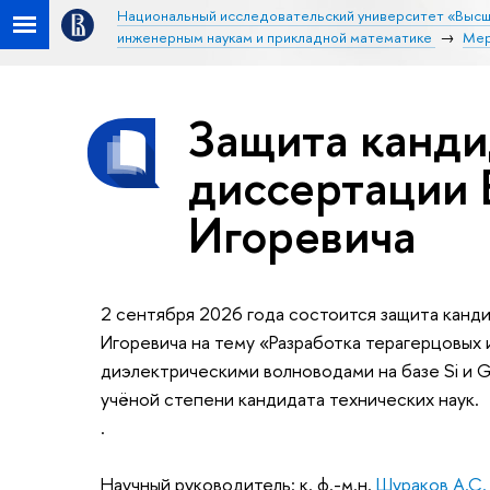
Национальный исследовательский университет «Высш
инженерным наукам и прикладной математике
Мер
Защита канди
диссертации 
Игоревича
2 сентября 2026 года состоится защита канд
Игоревича на тему «Разработка терагерцовых 
диэлектрическими волноводами на базе Si и 
учёной степени кандидата технических наук.
.
Научный руководитель: к. ф.-м.н.
Шураков А.С.