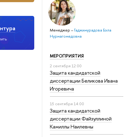
нтура
Менеджер
–
Гаджимурадова Бэла
Нурмагомедовна
пить
МЕРОПРИЯТИЯ
2 сентября 12:00
Защита кандидатской
диссертации Беликова Ивана
Игоревича
15 сентября 14:00
Защита кандидатской
диссертации Файзуллиной
Камиллы Наилевны