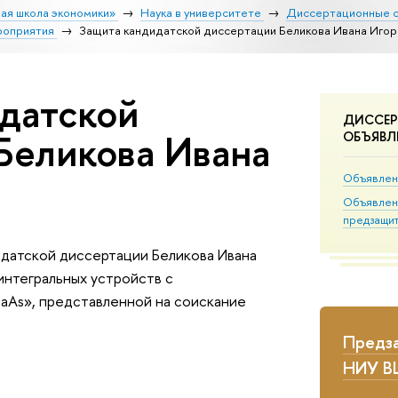
ая школа экономики»
Наука в университете
Диссертационные 
оприятия
Защита кандидатской диссертации Беликова Ивана Игор
датской
ДИССЕР
Беликова Ивана
ОБЪЯВЛ
Объявлен
Объявлен
предзащи
идатской диссертации
Беликова Ивана
интегральных устройств с
GaAs», представленной на соискание
Предза
НИУ 