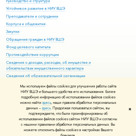
Руководство и структура
Дов
Устойчивое развитие в НИУ ВШЭ
Ол
Преподаватели и сотрудники
При
Корпуса и общежития
Вы
Закупки
При
Обращения граждан в НИУ ВШЭ
Ас
Фонд целевого капитала
До
Противодействие коррупции
Цен
Сведения о доходах, расходах, об имуществе и
Би
обязательствах имущественного характера
Об
Сведения об образовательной организации
Обр
Людям с ограниченными возможностями здоровья
Мы используем файлы cookies для улучшения работы сайта
Единая платежная страница
НИУ ВШЭ и большего удобства его использования. Более
подробную информацию об использовании файлов cookies
Работа в Вышке
можно найти
здесь
, наши правила обработки персональных
данных –
здесь
. Продолжая пользоваться сайтом, вы
✖
Редактору
подтверждаете, что были проинформированы об
© НИУ ВШЭ 1993–2026
Адреса и контакты
Условия использования
использовании файлов cookies сайтом НИУ ВШЭ и согласны
с нашими правилами обработки персональных данных. Вы
материалов
Политика конфиденциальности
Карта сайта
можете отключить файлы cookies в настройках Вашего
Шрифты HSE Sans и HSE Slab разработаны в
Школе дизайна НИУ ВШЭ
браузера.