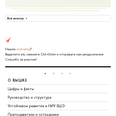
Все анонсы
Нашли
опечатку
?
Выделите её, нажмите Ctrl+Enter и отправьте нам уведомление.
Спасибо за участие!
О ВЫШКЕ
Цифры и факты
Л
Руководство и структура
Д
Устойчивое развитие в НИУ ВШЭ
О
Преподаватели и сотрудники
П