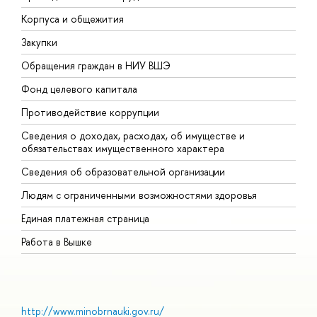
Корпуса и общежития
В
Закупки
П
Обращения граждан в НИУ ВШЭ
А
Фонд целевого капитала
Д
Противодействие коррупции
Ц
Сведения о доходах, расходах, об имуществе и
Б
обязательствах имущественного характера
О
Сведения об образовательной организации
О
Людям с ограниченными возможностями здоровья
Единая платежная страница
Работа в Вышке
http://www.minobrnauki.gov.ru/