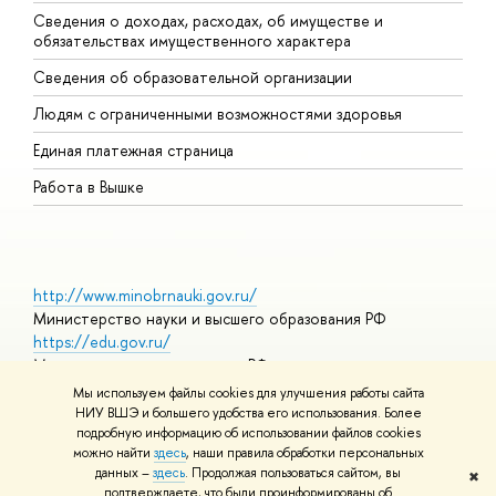
Сведения о доходах, расходах, об имуществе и
Б
обязательствах имущественного характера
О
Сведения об образовательной организации
О
Людям с ограниченными возможностями здоровья
Единая платежная страница
Работа в Вышке
http://www.minobrnauki.gov.ru/
Министерство науки и высшего образования РФ
https://edu.gov.ru/
Министерство просвещения РФ
https://elearning.hse.ru/mooc
Мы используем файлы cookies для улучшения работы сайта
Массовые открытые онлайн-курсы
НИУ ВШЭ и большего удобства его использования. Более
подробную информацию об использовании файлов cookies
можно найти
здесь
, наши правила обработки персональных
данных –
здесь
. Продолжая пользоваться сайтом, вы
✖
© НИУ ВШЭ 1993–2026
Адреса и контакты
Условия
подтверждаете, что были проинформированы об