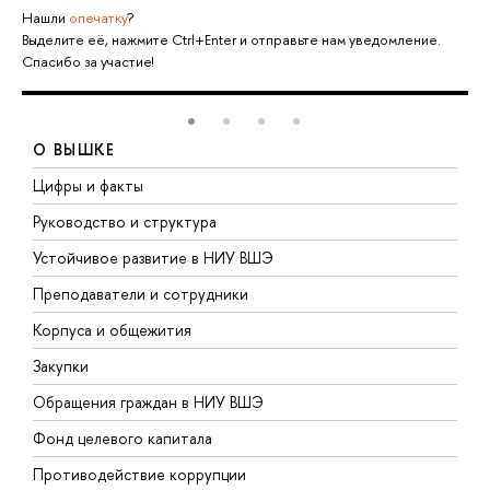
Нашли
опечатку
?
Выделите её, нажмите Ctrl+Enter и отправьте нам уведомление.
Спасибо за участие!
О ВЫШКЕ
Цифры и факты
Л
Руководство и структура
Д
Устойчивое развитие в НИУ ВШЭ
О
Преподаватели и сотрудники
П
Корпуса и общежития
В
Закупки
П
Обращения граждан в НИУ ВШЭ
А
Фонд целевого капитала
Д
Противодействие коррупции
Ц