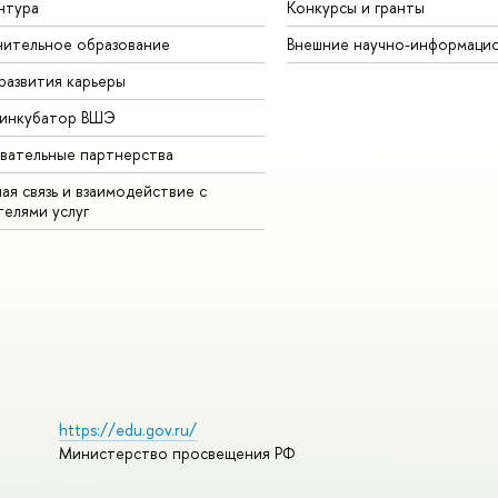
нтура
Конкурсы и гранты
ительное образование
Внешние научно-информаци
развития карьеры
-инкубатор ВШЭ
вательные партнерства
ая связь и взаимодействие с
телями услуг
https://edu.gov.ru/
Министерство просвещения РФ