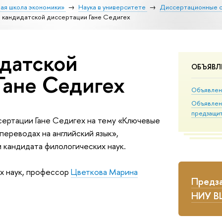
ая школа экономики»
Наука в университете
Диссертационные 
 кандидатской диссертации Гане Седигех
датской
ОБЪЯВЛ
Гане Седигех
Объявлен
Объявлен
предзащи
сертации Гане Седигех на тему «Ключевые
переводах на английский язык»,
 кандидата филологических наук.
х наук, профессор
Цветкова Марина
Предза
НИУ 