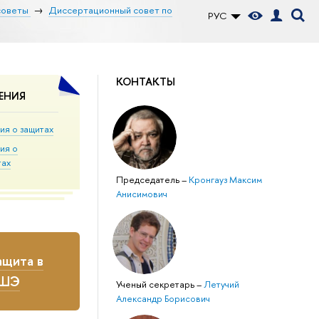
советы
Диссертационный совет по
РУС
КОНТАКТЫ
ЕНИЯ
ия о защитах
ия о
тах
Председатель
–
Кронгауз Максим
Анисимович
щита в
ВШЭ
Ученый секретарь
–
Летучий
Александр Борисович