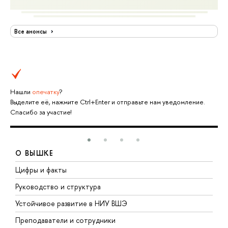
Все анонсы
Нашли
опечатку
?
Выделите её, нажмите Ctrl+Enter и отправьте нам уведомление.
Спасибо за участие!
О ВЫШКЕ
Цифры и факты
Л
Руководство и структура
Д
Устойчивое развитие в НИУ ВШЭ
О
Преподаватели и сотрудники
П