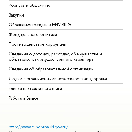
Корпуса и общежития
В
Закупки
П
Обращения граждан в НИУ ВШЭ
А
Фонд целевого капитала
Д
Противодействие коррупции
Ц
Сведения о доходах, расходах, об имуществе и
Б
обязательствах имущественного характера
О
Сведения об образовательной организации
О
Людям с ограниченными возможностями здоровья
Единая платежная страница
Работа в Вышке
http://www.minobrnauki.gov.ru/