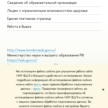
Сведения об образовательной организации
О
Людям с ограниченными возможностями здоровья
Единая платежная страница
Работа в Вышке
http://www.minobrnauki.gov.ru/
Министерство науки и высшего образования РФ
https://edu.gov.ru/
Министерство просвещения РФ
https://elearning.hse.ru/mooc
Мы используем файлы cookies для улучшения работы сайта
Массовые открытые онлайн-курсы
НИУ ВШЭ и большего удобства его использования. Более
подробную информацию об использовании файлов cookies
можно найти
здесь
, наши правила обработки персональных
данных –
здесь
. Продолжая пользоваться сайтом, вы
✖
© НИУ ВШЭ 1993–2026
Адреса и контакты
Условия
подтверждаете, что были проинформированы об
использования материалов
Политика конфиденциальности
Карта
использовании файлов cookies сайтом НИУ ВШЭ и согласны
сайта
с нашими правилами обработки персональных данных. Вы
Шрифты HSE Sans и HSE Slab разработаны в
Школе дизайна НИУ
можете отключить файлы cookies в настройках Вашего