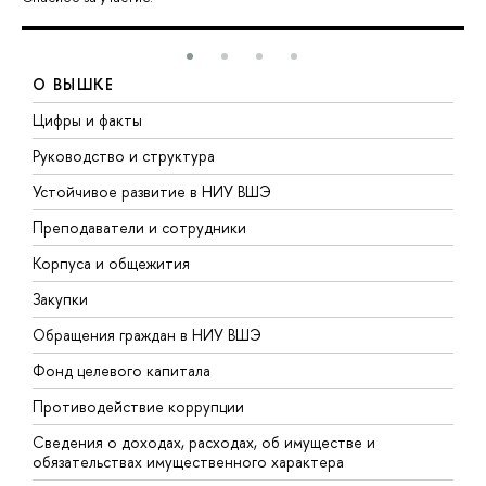
О ВЫШКЕ
Цифры и факты
Л
Руководство и структура
Д
Устойчивое развитие в НИУ ВШЭ
О
Преподаватели и сотрудники
П
Корпуса и общежития
В
Закупки
П
Обращения граждан в НИУ ВШЭ
А
Фонд целевого капитала
Д
Противодействие коррупции
Ц
Сведения о доходах, расходах, об имуществе и
Б
обязательствах имущественного характера
О