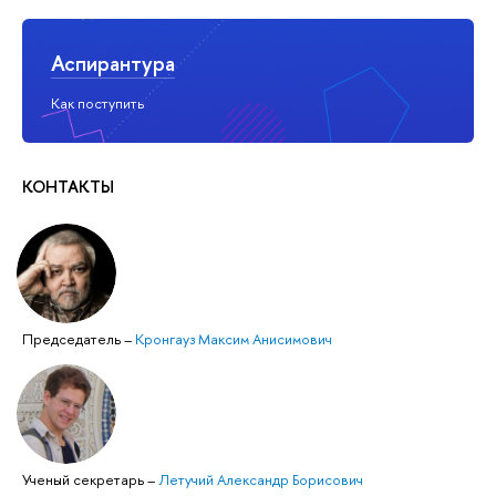
Аспирантура
Как поступить
КОНТАКТЫ
Председатель
–
Кронгауз Максим Анисимович
Ученый секретарь
–
Летучий Александр Борисович