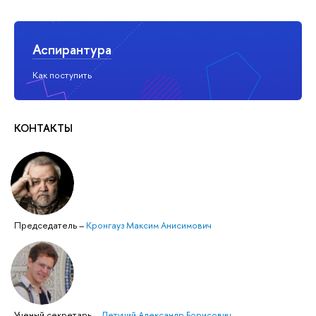
Аспирантура
Как поступить
КОНТАКТЫ
Председатель
–
Кронгауз Максим Анисимович
Ученый секретарь
–
Летучий Александр Борисович