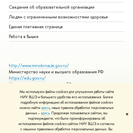
О
Сведения об образовательной организации
О
Людям с ограниченными возможностями здоровья
Единая платежная страница
Работа в Вышке
http://www.minobrnauki.gov.ru/
Министерство науки и высшего образования РФ
https://edu.gov.ru/
Министерство просвещения РФ
https://elearning.hse.ru/mooc
Мы используем файлы cookies для улучшения работы сайта
Массовые открытые онлайн-курсы
НИУ ВШЭ и большего удобства его использования. Более
подробную информацию об использовании файлов cookies
можно найти
здесь
, наши правила обработки персональных
данных –
здесь
. Продолжая пользоваться сайтом, вы
✖
© НИУ ВШЭ 1993–2026
Адреса и контакты
Условия
подтверждаете, что были проинформированы об
использования материалов
Политика конфиденциальности
Карта
использовании файлов cookies сайтом НИУ ВШЭ и согласны
сайта
с нашими правилами обработки персональных данных. Вы
Шрифты HSE Sans и HSE Slab разработаны в
Школе дизайна НИУ