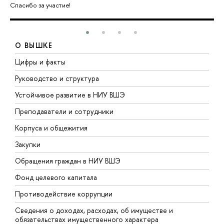
Спасибо за участие!
О ВЫШКЕ
Цифры и факты
Л
Руководство и структура
Д
Устойчивое развитие в НИУ ВШЭ
О
Преподаватели и сотрудники
П
Корпуса и общежития
В
Закупки
П
Обращения граждан в НИУ ВШЭ
А
Фонд целевого капитала
Д
Противодействие коррупции
Ц
Сведения о доходах, расходах, об имуществе и
Б
обязательствах имущественного характера