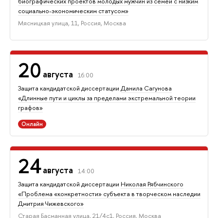
биографических проектов молодых мужчин из семей с низким
социально-экономическим статусом»
Мясницкая улица, 11, Россия, Москва
20
августа
16:00
Защита кан­ди­дат­ской диссертации
Данила Сагунова
«Длинные пути и циклы за пределами экстремальной теории
графов»
Онлайн
24
августа
14:00
Защита кандидатской диссертации
Николая Рябчинского
«Проблема «конкретности» субъекта в творческом наследии
Дмитрия Чижевского»
Старая Басманная улица, 21/4с1, Россия, Москва