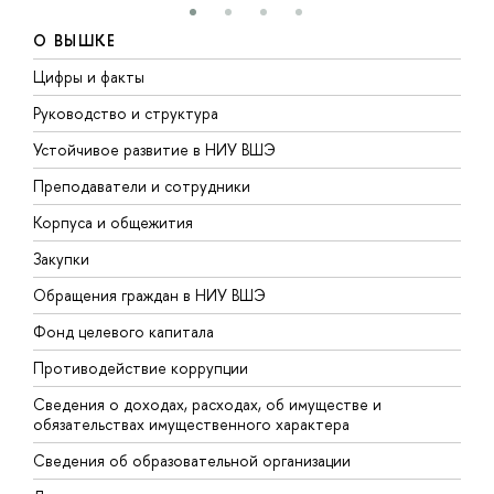
О ВЫШКЕ
Цифры и факты
Л
Руководство и структура
Д
Устойчивое развитие в НИУ ВШЭ
О
Преподаватели и сотрудники
П
Корпуса и общежития
В
Закупки
П
Обращения граждан в НИУ ВШЭ
А
Фонд целевого капитала
Д
Противодействие коррупции
Ц
Сведения о доходах, расходах, об имуществе и
Б
обязательствах имущественного характера
О
Сведения об образовательной организации
О