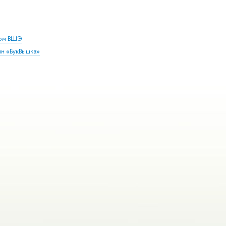
дом ВШЭ
ин «БукВышка»