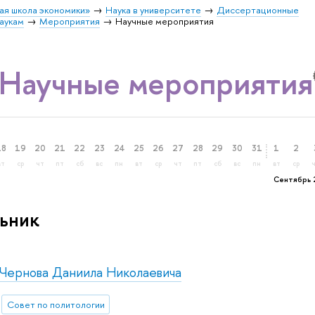
ая школа экономики»
Наука в университете
Диссертационные
аукам
Мероприятия
Научные мероприятия
Научные мероприятия
18
19
20
21
22
23
24
25
26
27
28
29
30
31
1
2
вт
ср
чт
пт
сб
вс
пн
вт
ср
чт
пт
сб
вс
пн
вт
ср
Сентябрь 
ьник
 Чернова Даниила Николаевича
Совет по политологии