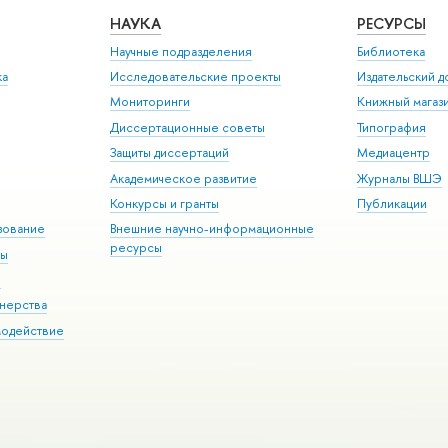
НАУКА
РЕСУРСЫ
Научные подразделения
Библиотека
ка
Исследовательские проекты
Издательский 
Мониторинги
Книжный магаз
Диссертационные советы
Типография
Защиты диссертаций
Медиацентр
Академическое развитие
Журналы ВШЭ
Конкурсы и гранты
Публикации
зование
Внешние научно-информационные
ресурсы
ры
Э
нерства
модействие