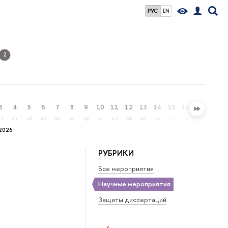
РУС
EN
2
3
4
5
6
7
8
9
10
11
12
13
14
15
16
17
18
чт
пт
сб
вс
пн
вт
ср
чт
пт
сб
вс
пн
вт
ср
чт
пт
2026
РУБРИКИ
Все мероприятия
Научные мероприятия
Защиты диссертаций