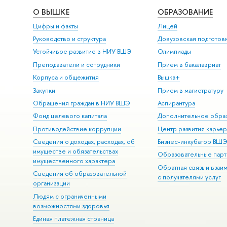
О ВЫШКЕ
ОБРАЗОВАНИЕ
Цифры и факты
Лицей
Руководство и структура
Довузовская подготов
Устойчивое развитие в НИУ ВШЭ
Олимпиады
Преподаватели и сотрудники
Прием в бакалавриат
Корпуса и общежития
Вышка+
Закупки
Прием в магистратуру
Обращения граждан в НИУ ВШЭ
Аспирантура
Фонд целевого капитала
Дополнительное обра
Противодействие коррупции
Центр развития карье
Сведения о доходах, расходах, об
Бизнес-инкубатор ВШ
имуществе и обязательствах
Образовательные парт
имущественного характера
Обратная связь и взаи
Сведения об образовательной
с получателями услуг
организации
Людям с ограниченными
возможностями здоровья
Единая платежная страница