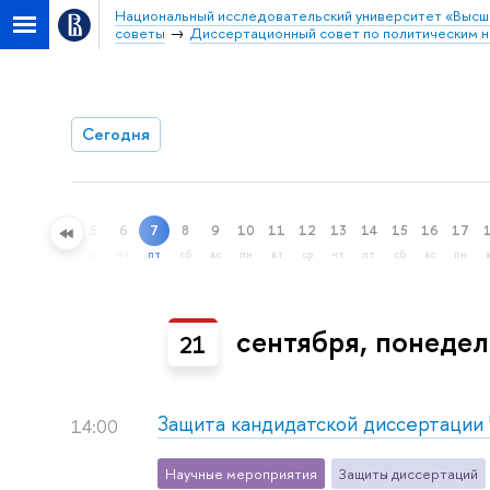
Национальный исследовательский университет «Высш
советы
Диссертационный совет по политическим н
Сегодня
5
6
7
8
9
10
11
12
13
14
15
16
17
ный поиск
ср
чт
пт
сб
вс
пн
вт
ср
чт
пт
сб
вс
пн
сентября, понедел
21
Защита кандидатской диссертации
14:00
Научные мероприятия
Защиты диссертаций