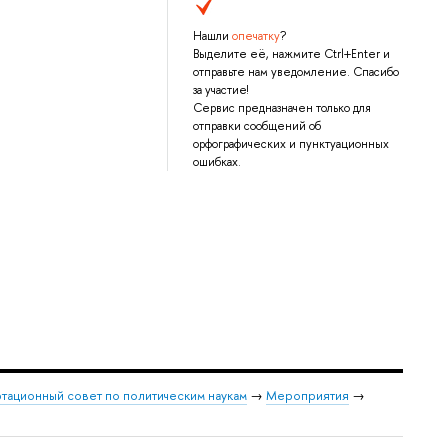
Нашли
опечатку
?
Выделите её, нажмите Ctrl+Enter и
отправьте нам уведомление. Спасибо
за участие!
Сервис предназначен только для
отправки сообщений об
орфографических и пунктуационных
ошибках.
тационный совет по политическим наукам
→
Мероприятия
→