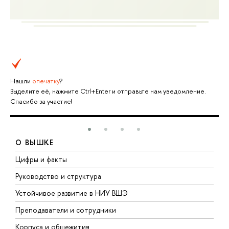
Нашли
опечатку
?
Выделите её, нажмите Ctrl+Enter и отправьте нам уведомление.
Спасибо за участие!
О ВЫШКЕ
Цифры и факты
Л
Руководство и структура
Д
Устойчивое развитие в НИУ ВШЭ
О
Преподаватели и сотрудники
П
Корпуса и общежития
В