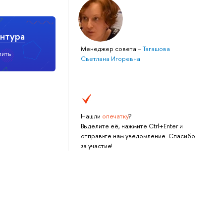
нтура
Менеджер совета
–
Тагашова
пить
Светлана Игоревна
Нашли
опечатку
?
Выделите её, нажмите Ctrl+Enter и
отправьте нам уведомление. Спасибо
за участие!