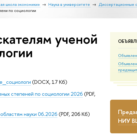
ая школа экономики»
Наука в университете
Диссертационные 
пени по социологии
скателям ученой
ОБЪЯВЛ
логии
Объявлен
Объявлен
предзащи
ме_социологи
(DOCX, 17 Кб)
еных степеней по социологии 2026
(PDF,
Предз
 областям науки 06.2026
(PDF, 206 Кб)
НИУ 