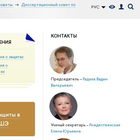
советы
Диссертационный совет по
РУС
КОНТАКТЫ
ЕНИЯ
ия о защитах
ия о
тах
Председатель
–
Радаев Вадим
Валерьевич
ащиты в
ВШЭ
Ученый секретарь
–
Рождественская
Елена Юрьевна