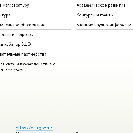
в магистратуру
Академическое развитие
нтура
Конкурсы и гранты
ительное образование
Внешние научно-информаци
развития карьеры
-инкубатор ВШЭ
вательные партнерства
ая связь и взаимодействие с
телями услуг
https://edu.gov.ru/