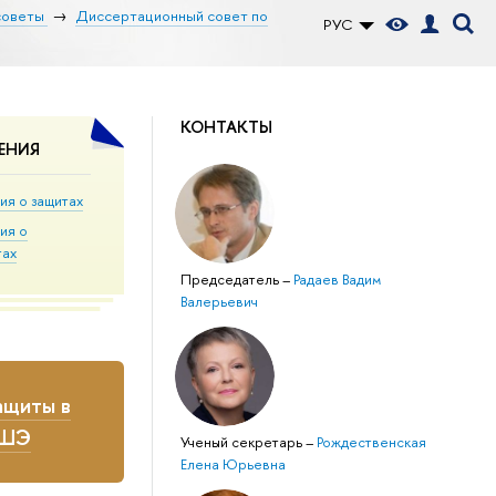
советы
Диссертационный совет по
РУС
КОНТАКТЫ
ЕНИЯ
ия о защитах
ия о
тах
Председатель
–
Радаев Вадим
Валерьевич
ащиты в
ВШЭ
Ученый секретарь
–
Рождественская
Елена Юрьевна