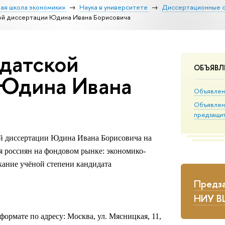
ая школа экономики»
Наука в университете
Диссертационные 
ой диссертации Юдина Ивана Борисовича
датской
ОБЪЯВЛ
 Юдина Ивана
Объявлен
Объявлен
предзащи
кой диссертации Юдина Ивана Борисовича на
 россиян на фондовом рынке: экономико-
кание учёной степени кандидата
Предз
НИУ 
ормате по адресу: Москва, ул. Мясницкая, 11,