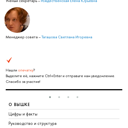
Ученый секретарь
–
Рождественская Елена Юрьевна
Менеджер совета
–
Тагашова Светлана Игоревна
Нашли
опечатку
?
Выделите её, нажмите Ctrl+Enter и отправьте нам уведомление.
Спасибо за участие!
О ВЫШКЕ
Цифры и факты
Л
Руководство и структура
Д