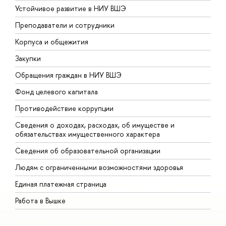
Устойчивое развитие в НИУ ВШЭ
О
Преподаватели и сотрудники
П
Корпуса и общежития
В
Закупки
П
Обращения граждан в НИУ ВШЭ
А
Фонд целевого капитала
Д
Противодействие коррупции
Ц
Сведения о доходах, расходах, об имуществе и
Б
обязательствах имущественного характера
О
Сведения об образовательной организации
О
Людям с ограниченными возможностями здоровья
Единая платежная страница
Работа в Вышке