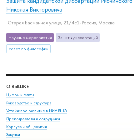
Защита кандидатской диссертации Рябчинского
Николая Викторовича
Старая Басманная улица, 21/4с1, Россия, Москва
Научные мероприятия
Защиты диссертаций
совет по философии
О ВЫШКЕ
ОБ
Цифры и факты
Ли
Руководство и структура
Дов
Устойчивое развитие в НИУ ВШЭ
Ол
Преподаватели и сотрудники
При
Корпуса и общежития
Вы
Закупки
При