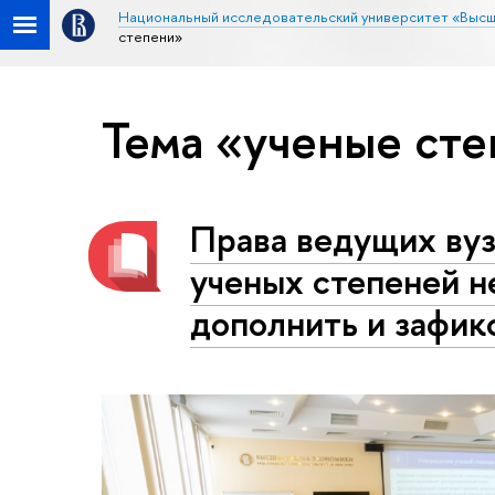
Национальный исследовательский университет «Высш
степени»
Тема «ученые ст
Права ведущих ву
ученых степеней 
дополнить и зафик