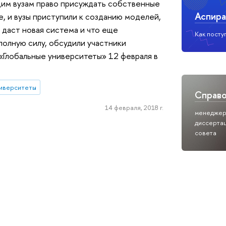
щим вузам право присуждать собственные
Аспира
, и вузы приступили к созданию моделей,
 даст новая система и что еще
Как посту
полную силу, обсудили участники
Глобальные университеты» 12 февраля в
ниверситеты
Справ
14 февраля, 2018 г.
менедже
диссерта
совета