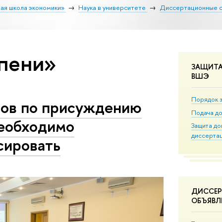
ая школа экономики»
Наука в университете
Диссертационные 
епени»
ЗАЩИТА
ВШЭ
Порядок 
зов по присуждению
Подача д
необходимо
Защита до
диссерта
сировать
ДИССЕР
ОБЪЯВЛ