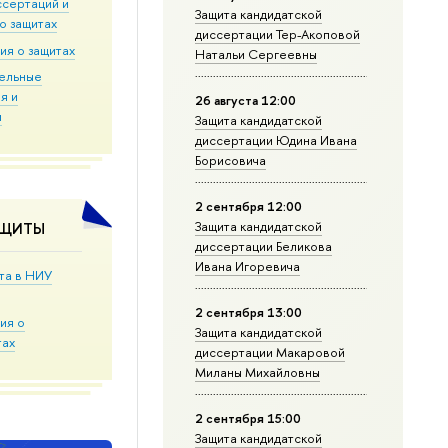
ссертаций и
Защита кандидатской
о защитах
диссертации Тер-Акоповой
ия о защитах
Натальи Сергеевны
ельные
я и
26 августа 12:00
и
Защита кандидатской
диссертации Юдина Ивана
Борисовича
2 сентября 12:00
Защита кандидатской
АЩИТЫ
диссертации Беликова
Ивана Игоревича
та в НИУ
2 сентября 13:00
ия о
Защита кандидатской
тах
диссертации Макаровой
Миланы Михайловны
2 сентября 15:00
Защита кандидатской