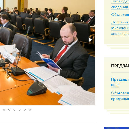
Тексты ди
сведения 
Объявлен
Дополнит
заключени
апелляци
ПРЕДЗ
Предзащи
ВШЭ
Объявлен
предзащи