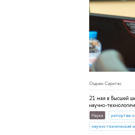
Оздчан Саритас
21 мая в Высшей ш
научно-технологич
Наука
репортаж о