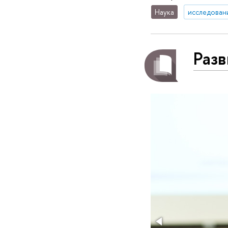
Наука
исследован
Разв