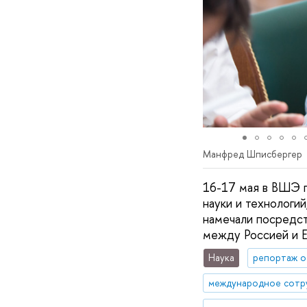
Манфред Шписбергер
16-17 мая в ВШЭ 
науки и технологи
намечали посредст
между Россией и Е
Наука
репортаж о
международное сотр