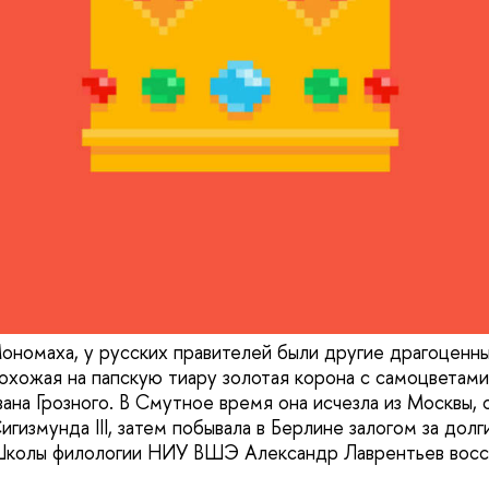
ономаха, у русских правителей были другие драгоценны
похожая на папскую тиару золотая корона с самоцветами
вана Грозного. В Смутное время она исчезла из Москвы, 
игизмунда III, затем побывала в Берлине залогом за долги
Школы филологии НИУ ВШЭ Александр Лаврентьев восс