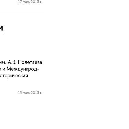
17 мая, 2013 г.
и
им. А.В. Полетаева
­та и Международ­
торичес­кая
13 мая, 2013 г.