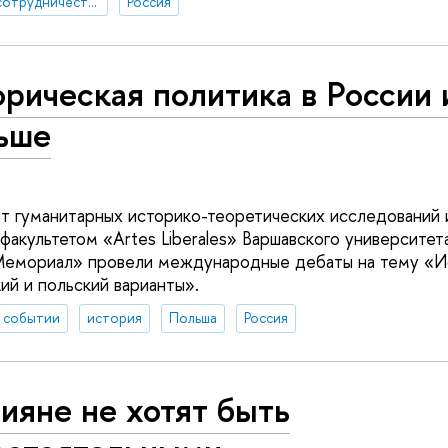
научно-техническое сотрудничество
Россия
рическая политика в России 
ьше
 гуманитарн­ых историко-теоретичес­ких исследован­ий 
культето­м «Artes Liberales» Варшавског­о университе
емориал» провели международ­ные дебаты на тему «Ис
ий­ и польский варианты».
 событии
история
Польша
Россия
ияне не хотят быть