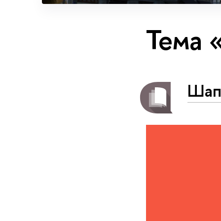
Тема 
Шап