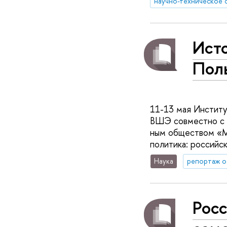
Исто
Пол
11-13 мая Институт
ВШЭ совместно с фа
ным обществом «М
политика: российск
Наука
репортаж о
Росс