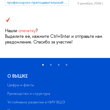
профессорско-преподавательский состав
5 декабря, 2006 г.
Нашли
опечатку
?
Выделите её, нажмите Ctrl+Enter и отправьте нам
уведомление. Спасибо за участие!
О ВЫШКЕ
Цифры и факты
Л
Руководство и структура
Д
Устойчивое развитие в НИУ ВШЭ
О