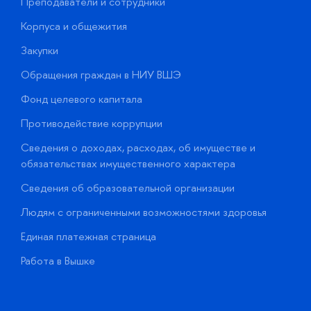
Преподаватели и сотрудники
П
Корпуса и общежития
В
Закупки
П
Обращения граждан в НИУ ВШЭ
А
Фонд целевого капитала
Д
Противодействие коррупции
Ц
Сведения о доходах, расходах, об имуществе и
Б
обязательствах имущественного характера
О
Сведения об образовательной организации
О
Людям с ограниченными возможностями здоровья
у
Единая платежная страница
Работа в Вышке