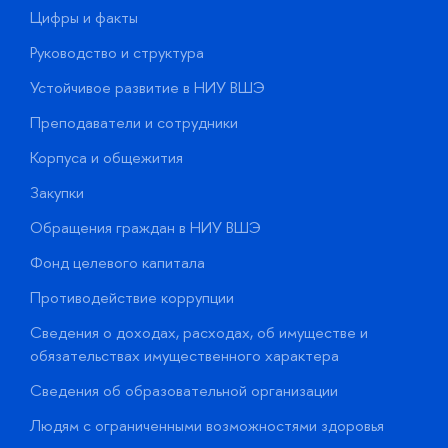
Цифры и факты
Л
Руководство и структура
Д
Устойчивое развитие в НИУ ВШЭ
О
Преподаватели и сотрудники
П
Корпуса и общежития
В
Закупки
П
Обращения граждан в НИУ ВШЭ
А
Фонд целевого капитала
Д
Противодействие коррупции
Ц
Сведения о доходах, расходах, об имуществе и
Б
обязательствах имущественного характера
О
Сведения об образовательной организации
О
Людям с ограниченными возможностями здоровья
у