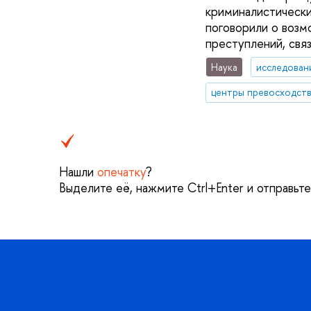
криминалистически
поговорили о возм
преступлений, связ
Наука
исследован
центры превосходст
Нашли
опечатку
?
Выделите её, нажмите Ctrl+Enter и отправьт