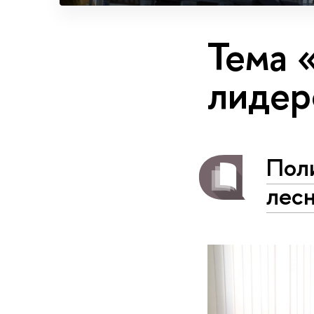
Тема 
лидер
Поли
лес