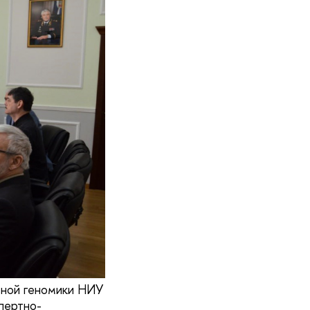
ьной геномики НИУ
пертно-