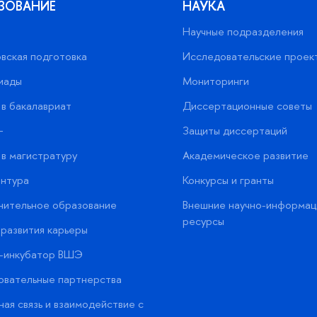
ЗОВАНИЕ
НАУКА
Научные подразделения
вская подготовка
Исследовательские проек
иады
Мониторинги
в бакалавриат
Диссертационные советы
+
Защиты диссертаций
в магистратуру
Академическое развитие
нтура
Конкурсы и гранты
нительное образование
Внешние научно-информац
ресурсы
развития карьеры
с-инкубатор ВШЭ
вательные партнерства
ая связь и взаимодействие с