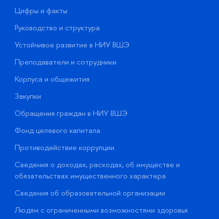
Цифры и факты
Л
Руководство и структура
Д
Устойчивое развитие в НИУ ВШЭ
О
Преподаватели и сотрудники
П
Корпуса и общежития
В
Закупки
П
Обращения граждан в НИУ ВШЭ
А
Фонд целевого капитала
Д
Противодействие коррупции
Ц
Сведения о доходах, расходах, об имуществе и
Б
обязательствах имущественного характера
О
Сведения об образовательной организации
О
Людям с ограниченными возможностями здоровья
у