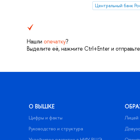
Центральный банк Ро
Нашли
опечатку
?
Выделите её, нажмите Ctrl+Enter и отправьт
О ВЫШКЕ
ОБРА
Цифры и факты
Лицей
Руководство и структура
Довузо
Устойчивое развитие в НИУ ВШЭ
Олимп