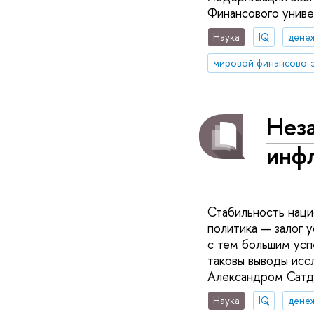
Финансового униве
Наука
IQ
дене
Нез
инф
Стабильность наци
политика — залог 
с тем большим усп
таковы выводы исс
Александром Сатда
Наука
IQ
дене