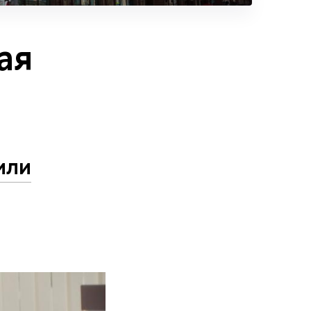
ая
или