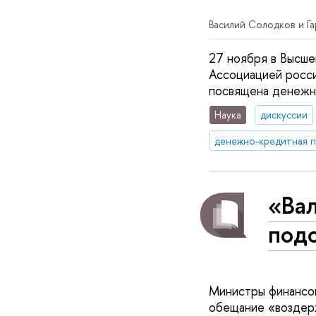
Василий Солодков и Га
27 ноября в Высше
Ассоциацией росси
посвящена денежно
Наука
дискуссии
денежно-кредитная 
«Ва
под
Министры финансо
обещание «воздерж