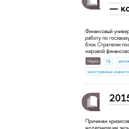
— к
Финансовый универ
работу по госзака
блок Стратегии по
мировой финансово
Наука
IQ
дене
иностранные инвест
201
Причинам кризисов
модернизации экон