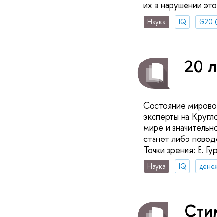
их в нарушении эт
Наука
IQ
G20 (
20 л
Состояние мировой
эксперты на Кругл
мире и значительн
станет либо повод
Точки зрения: Е. Гу
Наука
IQ
дене
Сти