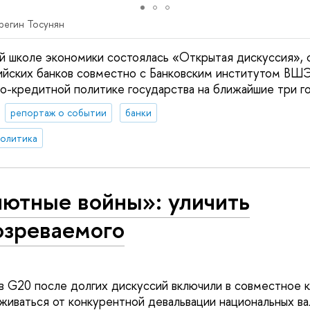
регин Тосунян
й школе экономики состоялась «Открытая дискуссия», 
йских банков совместно с Банковским институтом ВШЭ
-кредитной политике государства на ближайшие три го
репортаж о событии
банки
политика
лютные войны»: уличить
озреваемого
в G20 после долгих дискуссий включили в совместное
иваться от конкурентной девальвации национальных ва