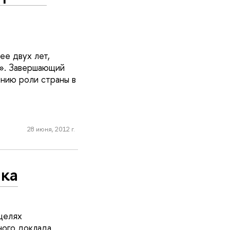
ее двух лет,
и». Завершающий
нию роли страны в
28 июня, 2012 г.
ика
целях
ного доклада