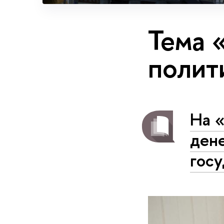
Тема 
полит
На 
ден
госу