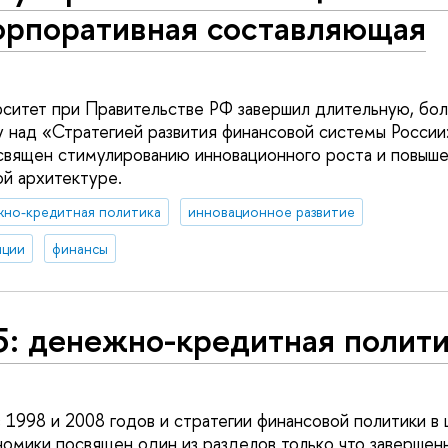
орпоративная составляющая
ситет при Правительстве РФ завершил длительную, бол
зу над «Стратегией развития финансовой системы Росси
священ стимулированию инновационного роста и повыше
й архитектуре.
жно-кредитная политика
инновационное развитие
иции
финансы
5: денежно-кредитная полит
 1998 и 2008 годов и стратегии финансовой политики в 
омики посвящен один из разделов только что завершен