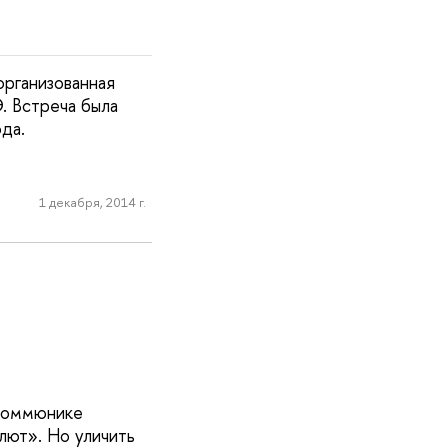
организованная
. Встреча была
да.
1 декабря, 2014 г.
 коммюнике
лют». Но уличить