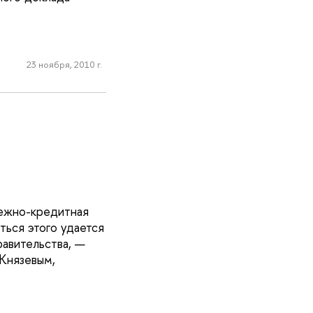
23 ноября, 2010 г.
нежно-кредитная
ться этого удается
равительства, —
Князевым,