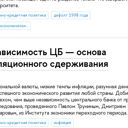
рситета.
жно-кредитная политика
дефолт 1998 года
мировой финансово-экономический кризис
ависимость ЦБ — основа
ляционного сдерживания
ональной валюты, низкие темпы инфляции, разумная де
успешного экономического развития любой страны. Доби
ехом, чем выше независимость центрального банка от п
ледования, проведенного Павлом Труниным, Дмитрием 
ровым, из Института экономики переходного периода.
жно-кредитная политика
инфляция