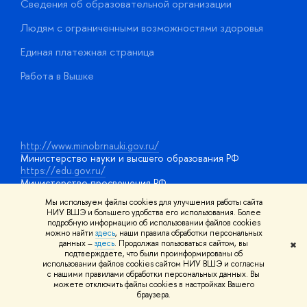
Сведения об образовательной организации
О
Людям с ограниченными возможностями здоровья
у
Единая платежная страница
Работа в Вышке
http://www.minobrnauki.gov.ru/
Министерство науки и высшего образования РФ
https://edu.gov.ru/
Министерство просвещения РФ
https://elearning.hse.ru/mooc
Мы используем файлы cookies для улучшения работы сайта
Массовые открытые онлайн-курсы
НИУ ВШЭ и большего удобства его использования. Более
подробную информацию об использовании файлов cookies
можно найти
здесь
, наши правила обработки персональных
данных –
здесь
. Продолжая пользоваться сайтом, вы
✖
© НИУ ВШЭ 1993–2026
Адреса и контакты
Условия
подтверждаете, что были проинформированы об
использования материалов
Политика конфиденциальности
Карта
использовании файлов cookies сайтом НИУ ВШЭ и согласны
сайта
с нашими правилами обработки персональных данных. Вы
Шрифты HSE Sans и HSE Slab разработаны в
Школе дизайна НИУ
можете отключить файлы cookies в настройках Вашего
ВШЭ
браузера.
Редактору