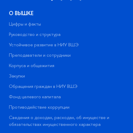
О ВЫШКЕ
Цифры и факты
Л
Руководство и структура
Д
Устойчивое развитие в НИУ ВШЭ
О
Преподаватели и сотрудники
П
Корпуса и общежития
В
Закупки
П
Обращения граждан в НИУ ВШЭ
А
Фонд целевого капитала
Д
Противодействие коррупции
Ц
Сведения о доходах, расходах, об имуществе и
Б
обязательствах имущественного характера
О