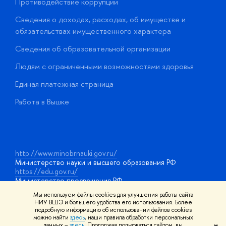
Противодействие коррупции
Ц
Сведения о доходах, расходах, об имуществе и
Б
обязательствах имущественного характера
О
Сведения об образовательной организации
О
Людям с ограниченными возможностями здоровья
у
Единая платежная страница
Работа в Вышке
http://www.minobrnauki.gov.ru/
Министерство науки и высшего образования РФ
https://edu.gov.ru/
Министерство просвещения РФ
https://elearning.hse.ru/mooc
Мы используем файлы cookies для улучшения работы сайта
Массовые открытые онлайн-курсы
НИУ ВШЭ и большего удобства его использования. Более
подробную информацию об использовании файлов cookies
можно найти
здесь
, наши правила обработки персональных
данных –
здесь
. Продолжая пользоваться сайтом, вы