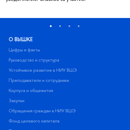
О ВЫШКЕ
Цифры и факты
Л
Руководство и структура
Д
Устойчивое развитие в НИУ ВШЭ
О
Преподаватели и сотрудники
П
Корпуса и общежития
В
Закупки
П
Обращения граждан в НИУ ВШЭ
А
Фонд целевого капитала
Д