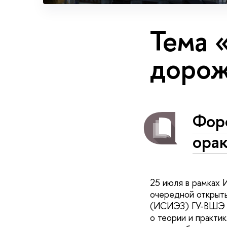
Тема 
дорож
Фор
ора
25 июля в рамках
очередной открыты
(ИСИЭЗ) ГУ-ВШЭ "Н
о теории и практи