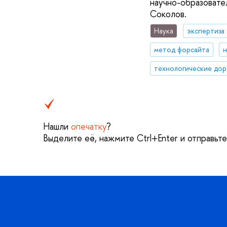
научно-образоват
Соколов.
Наука
экспертиза
метод форсайта
технологические до
Нашли
опечатку
?
Выделите её, нажмите Ctrl+Enter и отправьт