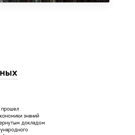
нных
 прошел
кономики знаний
вернутым докладом
дународного