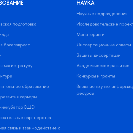
ЗОВАНИЕ
НАУКА
Научные подразделения
вская подготовка
Исследовательские проек
иады
Мониторинги
в бакалавриат
Диссертационные советы
+
Защиты диссертаций
в магистратуру
Академическое развитие
нтура
Конкурсы и гранты
нительное образование
Внешние научно-информац
ресурсы
развития карьеры
с-инкубатор ВШЭ
вательные партнерства
ая связь и взаимодействие с