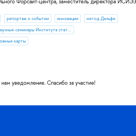
ельного Форсайт-центра, заместитель директора ИСИЭ
репортаж о событии
инновации
метод Дельфи
научные семинары Института статистических исследований и экономики знаний (ИСИЭЗ)
рожные карты
е нам уведомление. Спасибо за участие!