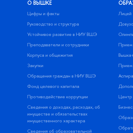
О ВЫШКЕ
ОБРА
Цифры и факты
Лицей
Руководство и структура
Довузо
Устойчивое развитие в НИУ ВШЭ
Олимп
Преподаватели и сотрудники
Прием 
Корпуса и общежития
Вышка
Закупки
Прием 
Обращения граждан в НИУ ВШЭ
Аспира
Фонд целевого капитала
Допол
Противодействие коррупции
Центр 
Сведения о доходах, расходах, об
Бизне
имуществе и обязательствах
Образо
имущественного характера
Обратн
Сведения об образовательной