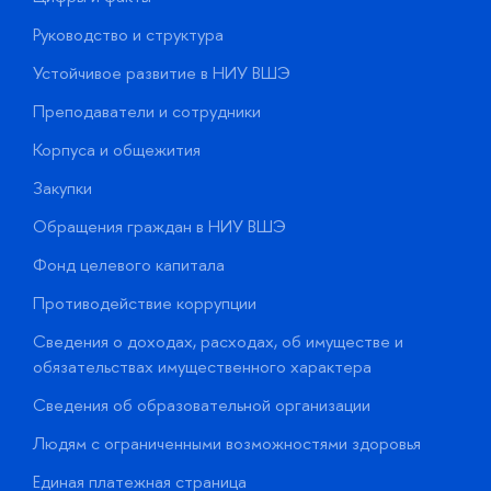
Руководство и структура
Д
Устойчивое развитие в НИУ ВШЭ
О
Преподаватели и сотрудники
П
Корпуса и общежития
В
Закупки
П
Обращения граждан в НИУ ВШЭ
А
Фонд целевого капитала
Д
Противодействие коррупции
Ц
Сведения о доходах, расходах, об имуществе и
Б
обязательствах имущественного характера
О
Сведения об образовательной организации
О
Людям с ограниченными возможностями здоровья
у
Единая платежная страница