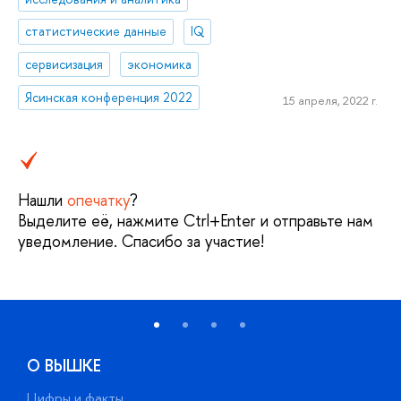
статистические данные
IQ
сервисизация
экономика
Ясинская конференция 2022
15 апреля, 2022 г.
Нашли
опечатку
?
Выделите её, нажмите Ctrl+Enter и отправьте нам
уведомление. Спасибо за участие!
О ВЫШКЕ
Цифры и факты
Л