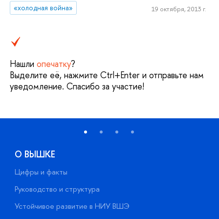
«холодная война»
19 октября, 2013 г.
Нашли
опечатку
?
Выделите её, нажмите Ctrl+Enter и отправьте нам
уведомление. Спасибо за участие!
О ВЫШКЕ
Цифры и факты
Л
Руководство и структура
Д
Устойчивое развитие в НИУ ВШЭ
О