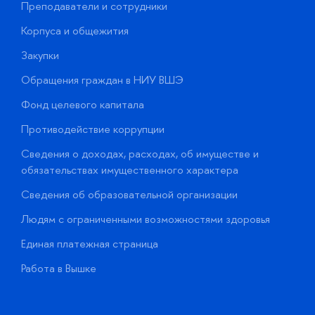
Преподаватели и сотрудники
П
Корпуса и общежития
В
Закупки
П
Обращения граждан в НИУ ВШЭ
А
Фонд целевого капитала
Д
Противодействие коррупции
Ц
Сведения о доходах, расходах, об имуществе и
Б
обязательствах имущественного характера
О
Сведения об образовательной организации
О
Людям с ограниченными возможностями здоровья
у
Единая платежная страница
Работа в Вышке