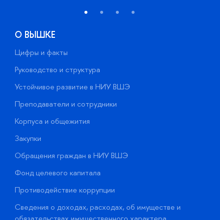
О ВЫШКЕ
Цифры и факты
Л
Руководство и структура
Д
Устойчивое развитие в НИУ ВШЭ
О
Преподаватели и сотрудники
П
Корпуса и общежития
В
Закупки
П
Обращения граждан в НИУ ВШЭ
А
Фонд целевого капитала
Д
Противодействие коррупции
Ц
Сведения о доходах, расходах, об имуществе и
Б
обязательствах имущественного характера