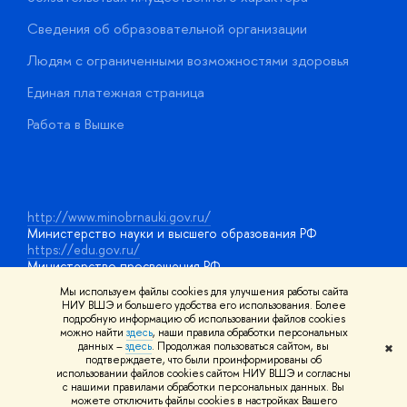
О
Сведения об образовательной организации
О
Людям с ограниченными возможностями здоровья
у
Единая платежная страница
Работа в Вышке
http://www.minobrnauki.gov.ru/
Министерство науки и высшего образования РФ
https://edu.gov.ru/
Министерство просвещения РФ
https://elearning.hse.ru/mooc
Мы используем файлы cookies для улучшения работы сайта
Массовые открытые онлайн-курсы
НИУ ВШЭ и большего удобства его использования. Более
подробную информацию об использовании файлов cookies
можно найти
здесь
, наши правила обработки персональных
данных –
здесь
. Продолжая пользоваться сайтом, вы
✖
© НИУ ВШЭ 1993–2026
Адреса и контакты
Условия
подтверждаете, что были проинформированы об
использования материалов
Политика конфиденциальности
Карта
использовании файлов cookies сайтом НИУ ВШЭ и согласны
сайта
с нашими правилами обработки персональных данных. Вы
Шрифты HSE Sans и HSE Slab разработаны в
Школе дизайна НИУ
можете отключить файлы cookies в настройках Вашего