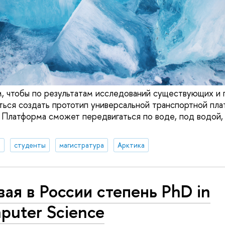
м, чтобы по результатам исследований существующих и
ться создать прототип универсальной транспортной пл
Платформа сможет передвигаться по воде, под водой, 
я
студенты
магистратура
Арктика
ая в России степень PhD in
puter Science