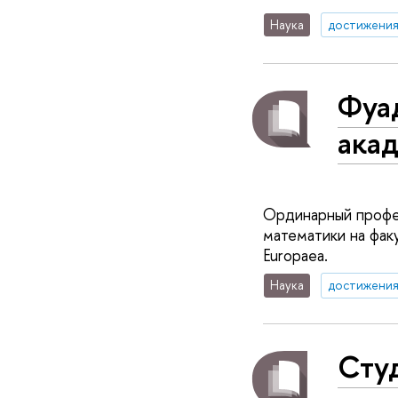
Наука
достижени
Фуа
ака
Ординарный профе
математики на фак
Europaea.
Наука
достижени
Сту