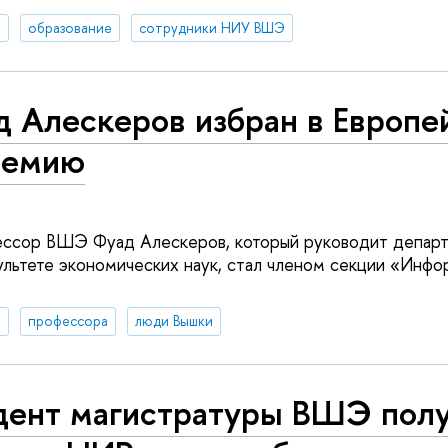
я
образование
сотрудники НИУ ВШЭ
д Алескеров избран в Европе
демию
ссор ВШЭ Фуад Алескеров, который руководит депар
ультете экономических наук, стал членом секции «Инфо
я
профессора
люди Вышки
дент магистратуры ВШЭ пол