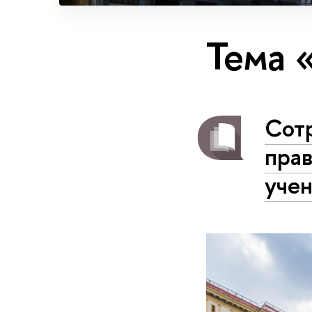
Тема 
Сот
пра
уче