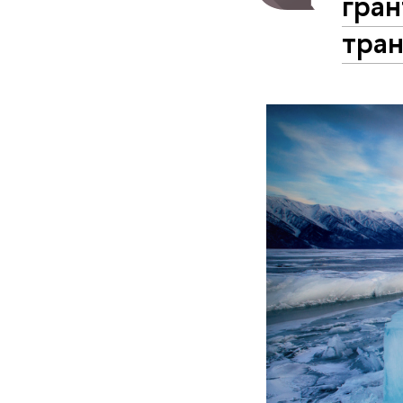
гран
тра