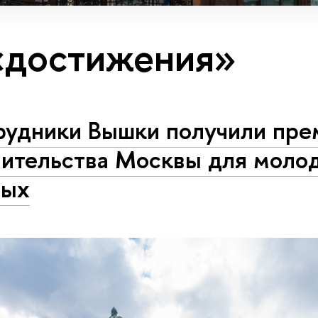
«достижения»
рудники Вышки получили пре
вительства Москвы для моло
ных