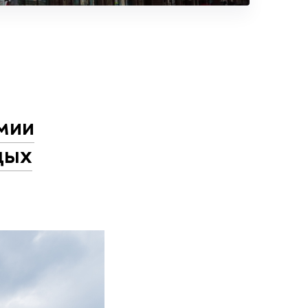
мии
дых