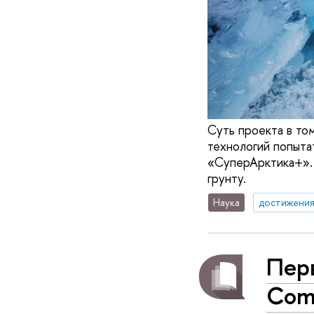
Суть проекта в то
технологий попыта
«СуперАрктика+». 
грунту.
Наука
достижени
Перв
Com