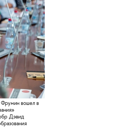
 Фрумин вошел в
вания»
нобр Дэвид
образования