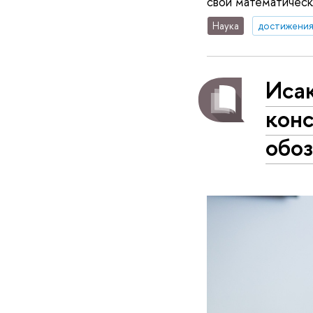
свои математическ
Наука
достижени
Иса
кон
обо