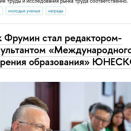
ие труды и исследования рынка труда соответственно.
я
молодые ученые
награды
к Фрумин стал редактором-
сультантом «Международног
зрения образования» ЮНЕС