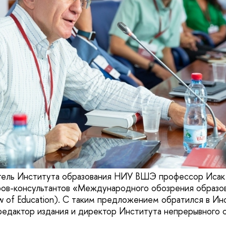
тель Института образования НИУ ВШЭ профессор Исак
ров-консультантов «Международного обозрения образо
iew of Education). С таким предложением обратился в И
 редактор издания и директор Института непрерывного 