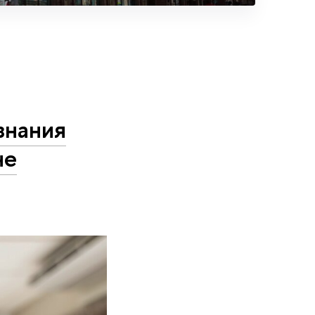
знания
не