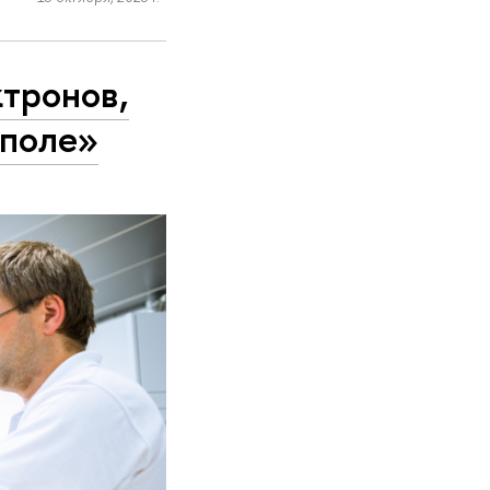
тронов,
 поле»