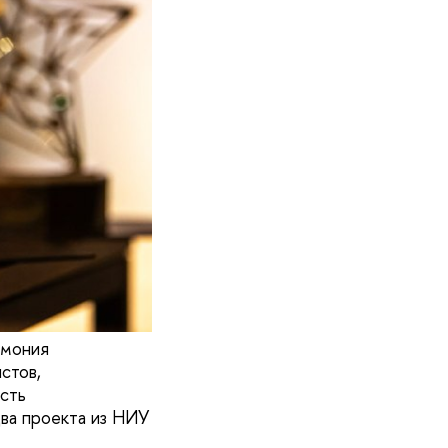
емония
стов,
сть
два проекта из НИУ