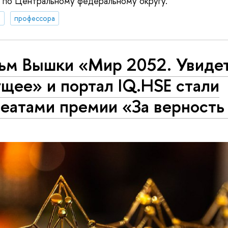
 по Центральному федеральному округу.
я
профессора
ьм Вышки «Мир 2052. Увиде
щее» и портал IQ.HSE стали
еатами премии «За верность