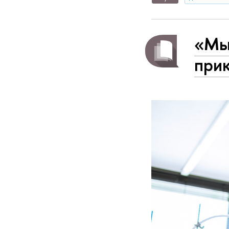
«Мы
при