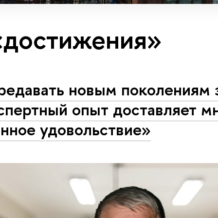
«достижения»
редавать новым поколениям 
спертный опыт доставляет м
инное удовольствие»