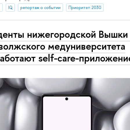
я
IQ
репортаж о событии
Приоритет 2030
денты нижегородской Вышки
волжского медуниверситета
аботают self-care-приложени