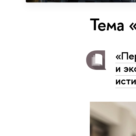
Тема 
«Пе
и эк
ист