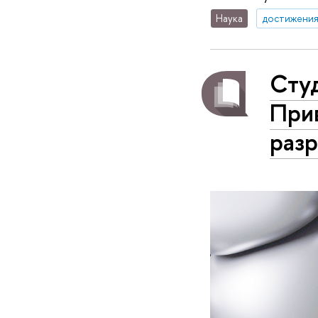
Наука
достижени
Сту
При
разр