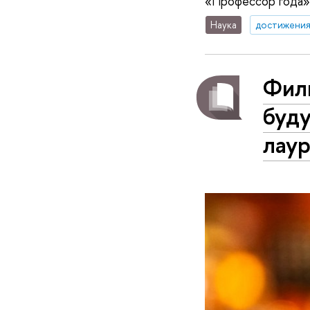
«Профессор года»
Наука
достижени
Фил
буду
лаур