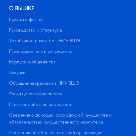
О ВЫШКЕ
Цифры и факты
Л
Руководство и структура
Д
Устойчивое развитие в НИУ ВШЭ
О
Преподаватели и сотрудники
П
Корпуса и общежития
В
Закупки
П
Обращения граждан в НИУ ВШЭ
А
Фонд целевого капитала
Д
Противодействие коррупции
Ц
Сведения о доходах, расходах, об имуществе и
Б
обязательствах имущественного характера
О
Сведения об образовательной организации