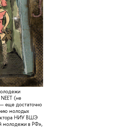
 молодежи
 NEET (не
 — еще достаточно
анию молодых
оректора НИУ ВШЭ
й молодежи в РФ»,