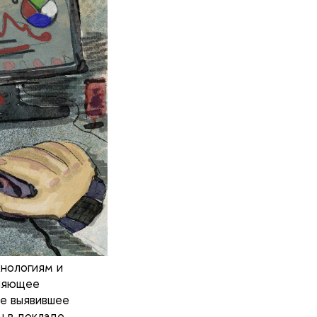
хнологиям и
оляющее
же выявившее
ы в докладе