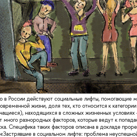
то в России действуют социальные лифты, помогающие
овременной жизни, доля тех, кто относится к категории
чащиеся), находящихся в сложных жизненных условиях
т много разнородных факторов, которые ведут к попад
ска. Специфика таких факторов описана в докладе пр
«Застрявшие в социальном лифте: проблема неуспешно