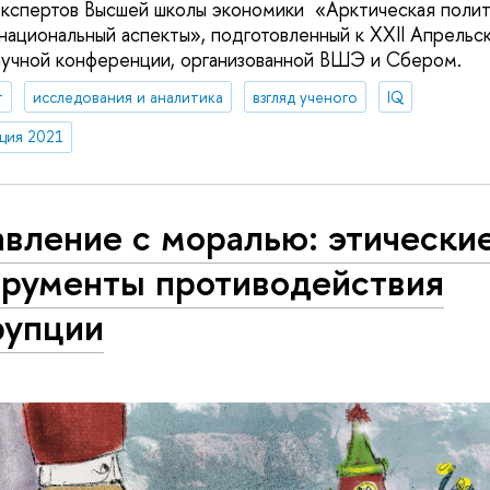
кспертов Высшей школы экономики «Арктическая полит
ациональный аспекты», подготовленный к XXII Апрельс
учной конференции, организованной ВШЭ и Сбером.
т
исследования и аналитика
взгляд ученого
IQ
ция 2021
вление с моралью: этически
трументы противодействия
рупции