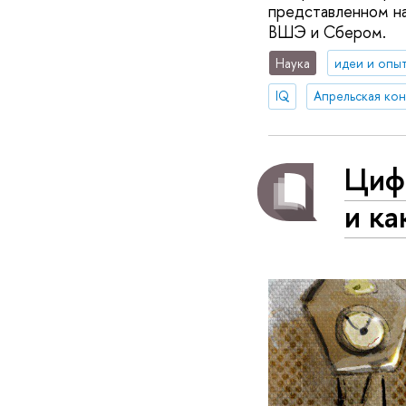
представленном на
ВШЭ и Сбером.
Наука
идеи и опы
IQ
Апрельская ко
Цифр
и ка