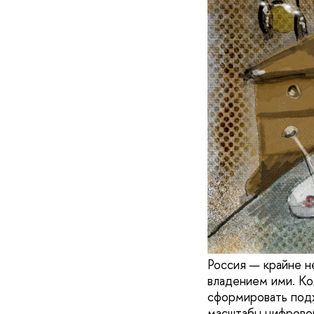
Россия — крайне н
владением ими. К
сформировать подх
масштабы цифровог