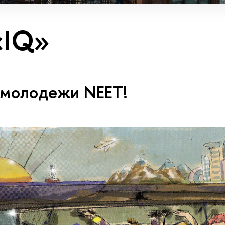
«IQ»
 молодежи NEET!