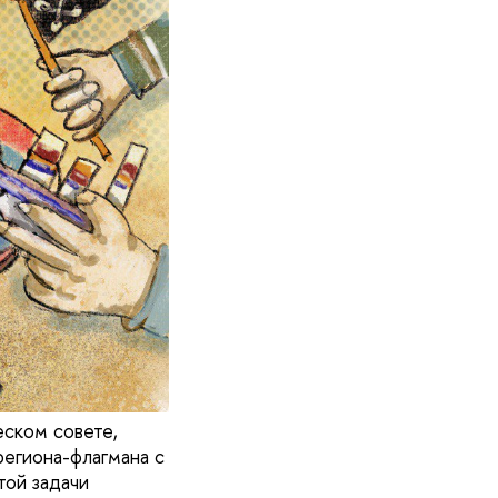
еском совете,
региона-флагмана с
ой задачи