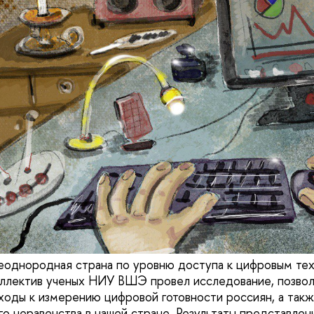
еоднородная страна по уровню доступа к цифровым те
оллектив ученых НИУ ВШЭ провел исследование, позв
оды к измерению цифровой готовности россиян, а так
о неравенства в нашей стране. Результаты представлен