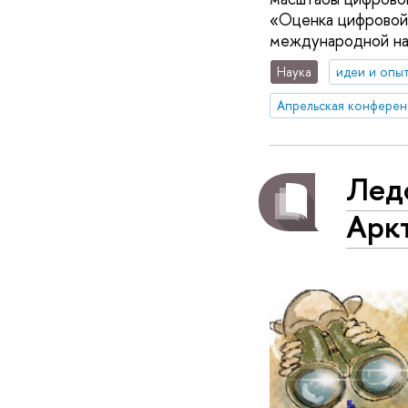
«Оценка цифровой 
международной на
Наука
идеи и опы
Апрельская конферен
Ледо
Арк