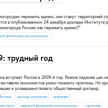
ногородам пережить кризис, они станут территорией с
ится в опубликованном 24 декабря докладе Института 
оногорода России: как пережить кризис?"
мировой финансово-экономический кризис
: трудный год
а вступает Россия в 2009-й год. Резкое падение цен на
 заставили экономистов резко понизить прогнозы. Но кр
ацию и усовершенствовать общественный договор.
аботица
доходы населения
инфляция
ная плата
мировой финансово-экономический кризис
прогнозы