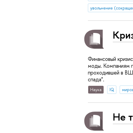
Кри
Финансовый кризис
моды. Компаниям п
проходившей в ВШЭ
спада".
Наука
IQ
Не 