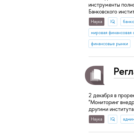
инструменты полно
Банковского инсти
Наука
IQ
банко
мировая финансовая 
финансовые рынки
Регл
2 декабря в проре
"Мониторинг внедр
другими института
Наука
IQ
адми