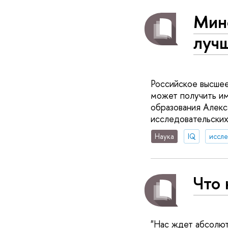
Мино
лучш
Российское высшее
может получить имп
образования Алек
исследовательских
Наука
IQ
иссл
Что 
"Нас ждет абсолют