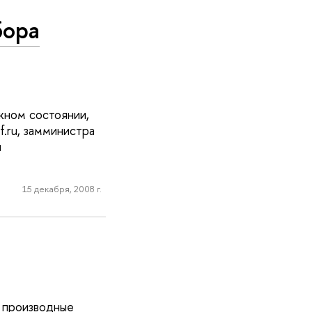
бора
жном состоянии,
f.ru, замминистра
и
15 декабря, 2008 г.
е производные