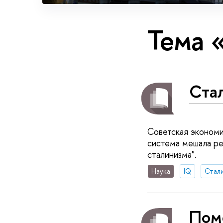
Тема 
Ста
Советская экономи
система мешала ре
сталинизма".
Наука
IQ
Стал
Пом