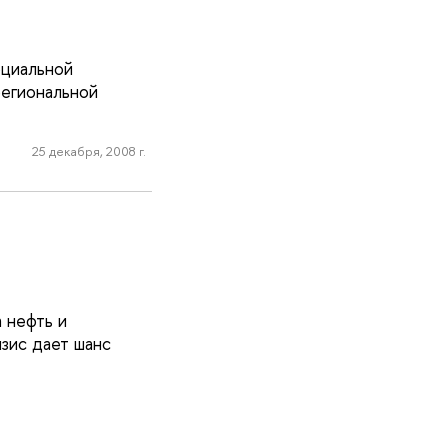
оциальной
региональной
25 декабря, 2008 г.
 нефть и
изис дает шанс