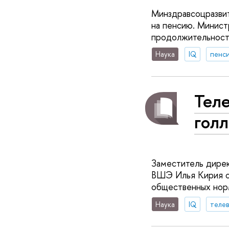
Минздравсоцразвит
на пенсию. Минист
продолжительност
Наука
IQ
пенс
Теле
гол
Заместитель дирек
ВШЭ Илья Кирия о
общественных норм
Наука
IQ
теле