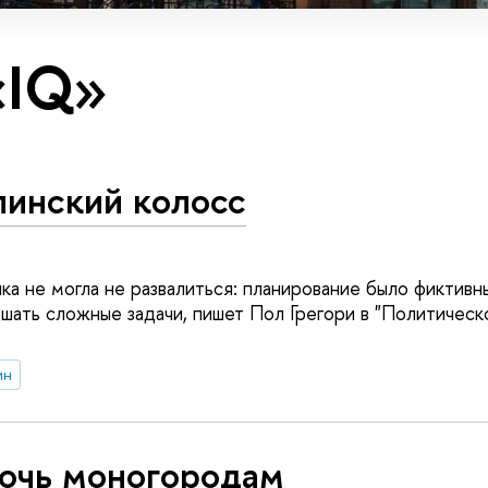
«IQ»
линский колосс
ка не могла не развалиться: планирование было фиктивн
шать сложные задачи, пишет Пол Грегори в "Политическ
ин
очь моногородам