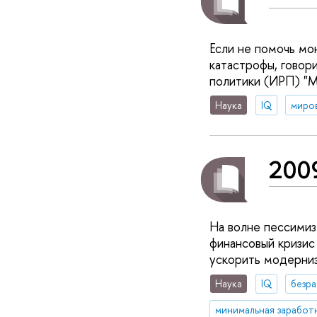
Если не помочь мо
катастрофы, говор
политики (ИРП) "М
Наука
IQ
2009
На волне пессимизм
финансовый кризис
ускорить модерниз
Наука
IQ
безр
минимальная заработ