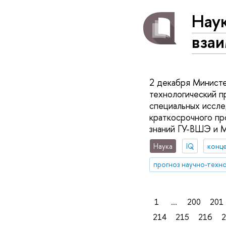
Наук
вза
2 декабря Министе
технологический п
специальных иссле
краткосрочного пр
знаний ГУ-ВШЭ и 
Наука
IQ
1
...
200
201
214
215
216