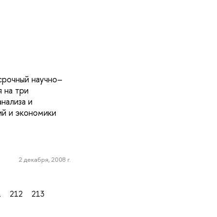
срочный научно–
 на три
нализа и
ий и экономики
2 декабря, 2008 г.
1
212
213