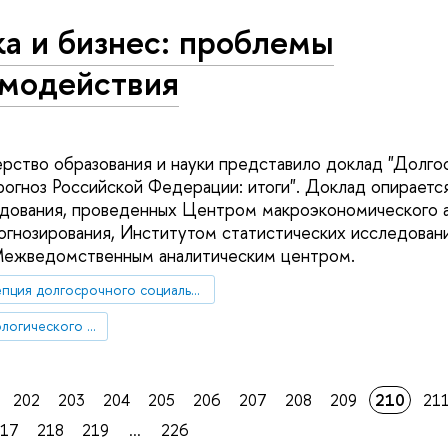
а и бизнес: проблемы
имодействия
рство образования и науки представило доклад "Долго
рогноз Российской Федерации: итоги". Доклад опирается
дования, проведенных Центром макроэкономического а
огнозирования, Институтом статистических исследован
Межведомственным аналитическим центром.
концепция долгосрочного социально-экономического развития РФ
прогноз научно-технологического развития
202
203
204
205
206
207
208
209
210
21
217
218
219
...
226