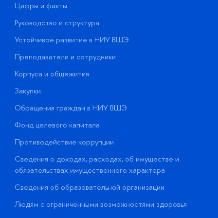
Цифры и факты
Л
Руководство и структура
Д
Устойчивое развитие в НИУ ВШЭ
О
Преподаватели и сотрудники
П
Корпуса и общежития
В
Закупки
П
Обращения граждан в НИУ ВШЭ
А
Фонд целевого капитала
Д
Противодействие коррупции
Ц
Сведения о доходах, расходах, об имуществе и
Б
обязательствах имущественного характера
О
Сведения об образовательной организации
О
Людям с ограниченными возможностями здоровья
у