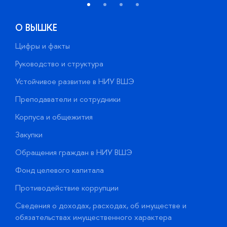
О ВЫШКЕ
Цифры и факты
Л
Руководство и структура
Д
Устойчивое развитие в НИУ ВШЭ
О
Преподаватели и сотрудники
П
Корпуса и общежития
В
Закупки
П
Обращения граждан в НИУ ВШЭ
А
Фонд целевого капитала
Д
Противодействие коррупции
Ц
Сведения о доходах, расходах, об имуществе и
Б
обязательствах имущественного характера
О