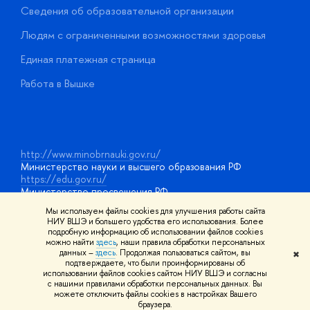
Сведения об образовательной организации
О
Людям с ограниченными возможностями здоровья
у
Единая платежная страница
Работа в Вышке
http://www.minobrnauki.gov.ru/
Министерство науки и высшего образования РФ
https://edu.gov.ru/
Министерство просвещения РФ
https://elearning.hse.ru/mooc
Мы используем файлы cookies для улучшения работы сайта
Массовые открытые онлайн-курсы
НИУ ВШЭ и большего удобства его использования. Более
подробную информацию об использовании файлов cookies
можно найти
здесь
, наши правила обработки персональных
данных –
здесь
. Продолжая пользоваться сайтом, вы
✖
© НИУ ВШЭ 1993–2026
Адреса и контакты
Условия
подтверждаете, что были проинформированы об
использования материалов
Политика конфиденциальности
Карта
использовании файлов cookies сайтом НИУ ВШЭ и согласны
сайта
с нашими правилами обработки персональных данных. Вы
Шрифты HSE Sans и HSE Slab разработаны в
Школе дизайна НИУ
можете отключить файлы cookies в настройках Вашего
ВШЭ
браузера.