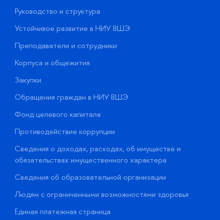
Руководство и структура
Д
Устойчивое развитие в НИУ ВШЭ
О
Преподаватели и сотрудники
П
Корпуса и общежития
В
Закупки
П
Обращения граждан в НИУ ВШЭ
А
Фонд целевого капитала
Д
Противодействие коррупции
Ц
Сведения о доходах, расходах, об имуществе и
Б
обязательствах имущественного характера
О
Сведения об образовательной организации
О
Людям с ограниченными возможностями здоровья
у
Единая платежная страница