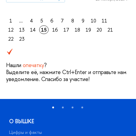
1
...
4
5
6
7
8
9
10
11
12
13
14
15
16
17
18
19
20
21
22
23
Нашли
опечатку
?
Выделите её, нажмите Ctrl+Enter и отправьте нам
уведомление. Спасибо за участие!
О ВЫШКЕ
Цифры и факты
Л