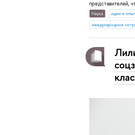
представителей, ч
Наука
идеи и опы
международное сотр
Лили
соц
клас