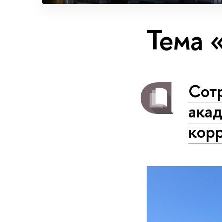
Тема 
Сот
ака
кор