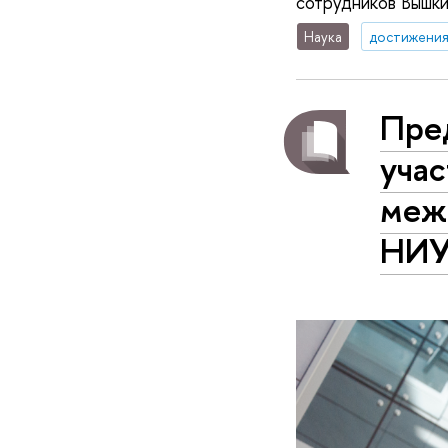
сотрудников Вышки
Наука
достижени
Пре
учас
меж
НИ