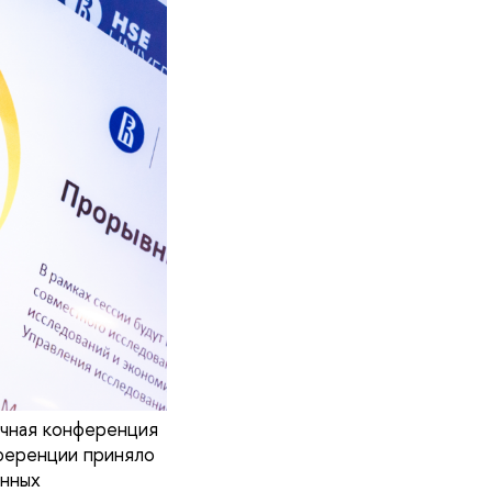
учная конференция
ференции приняло
анных