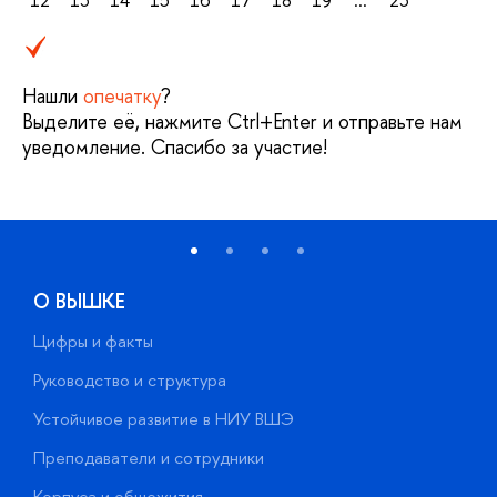
Нашли
опечатку
?
Выделите её, нажмите Ctrl+Enter и отправьте нам
уведомление. Спасибо за участие!
О ВЫШКЕ
Цифры и факты
Л
Руководство и структура
Д
Устойчивое развитие в НИУ ВШЭ
О
Преподаватели и сотрудники
П
Корпуса и общежития
В