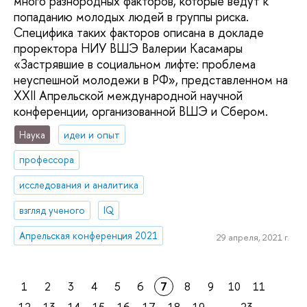
много разнородных факторов, которые ведут к
попаданию молодых людей в группы риска.
Специфика таких факторов описана в докладе
проректора НИУ ВШЭ Валерии Касамары
«Застрявшие в социальном лифте: проблема
неуспешной молодежи в РФ», представленном на
XXII Апрельской международной научной
конференции, организованной ВШЭ и Сбером.
Наука
идеи и опыт
профессора
исследования и аналитика
взгляд ученого
IQ
Апрельская конференция 2021
29 апреля, 2021 г.
1
2
3
4
5
6
7
8
9
10
11
12
13
14
15
16
17
18
19
...
23