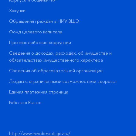
Закупки
П
Обращения граждан в НИУ ВШЭ
А
Фонд целевого капитала
Д
Противодействие коррупции
Ц
Сведения о доходах, расходах, об имуществе и
Б
обязательствах имущественного характера
О
Сведения об образовательной организации
О
Людям с ограниченными возможностями здоровья
у
Единая платежная страница
Работа в Вышке
http://www.minobrnauki.gov.ru/