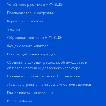
Устойчивое развитие в НИУ ВШЭ
О
Преподаватели и сотрудники
П
Корпуса и общежития
В
Закупки
П
Обращения граждан в НИУ ВШЭ
А
Фонд целевого капитала
Д
Противодействие коррупции
Ц
Сведения о доходах, расходах, об имуществе и
Б
обязательствах имущественного характера
О
Сведения об образовательной организации
О
Людям с ограниченными возможностями здоровья
у
Единая платежная страница
Работа в Вышке