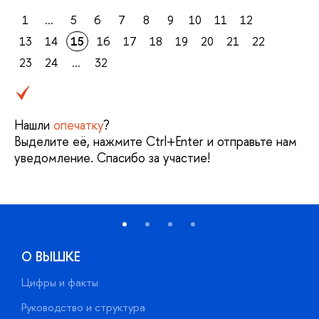
1
...
5
6
7
8
9
10
11
12
13
14
15
16
17
18
19
20
21
22
23
24
...
32
Нашли
опечатку
?
Выделите её, нажмите Ctrl+Enter и отправьте нам
уведомление. Спасибо за участие!
О ВЫШКЕ
Цифры и факты
Л
Руководство и структура
Д