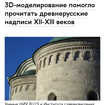
3D-моделирование помогло
прочитать древнерусские
надписи XII-XIII веков
Ученые НИУ ВШЭ и Института славяноведения