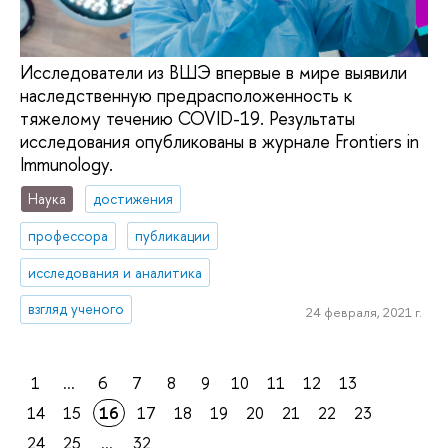
Исследователи из ВШЭ впервые в мире выявили
наследственную предрасположенность к
тяжелому течению COVID-19. Результаты
исследования опубликованы в журнале Frontiers in
Immunology.
Наука
достижения
профессора
публикации
исследования и аналитика
взгляд ученого
24 февраля, 2021 г.
1
...
6
7
8
9
10
11
12
13
14
15
16
17
18
19
20
21
22
23
24
25
...
32