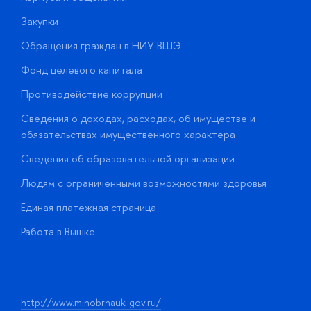
Закупки
П
Обращения граждан в НИУ ВШЭ
А
Фонд целевого капитала
Д
Противодействие коррупции
Ц
Сведения о доходах, расходах, об имуществе и
Б
обязательствах имущественного характера
О
Сведения об образовательной организации
О
Людям с ограниченными возможностями здоровья
у
Единая платежная страница
Работа в Вышке
http://www.minobrnauki.gov.ru/