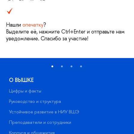
Нашли
опечатку
?
Выделите её, нажмите Ctrl+Enter и отправьте нам
уведомление. Спасибо за участие!
О ВЫШКЕ
Цифры и факты
Л
Руководство и структура
Д
Устойчивое развитие в НИУ ВШЭ
О
Преподаватели и сотрудники
П
Корпуса и общежития
В