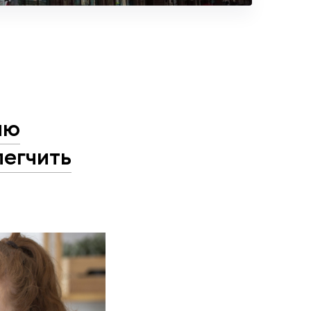
ию
легчить