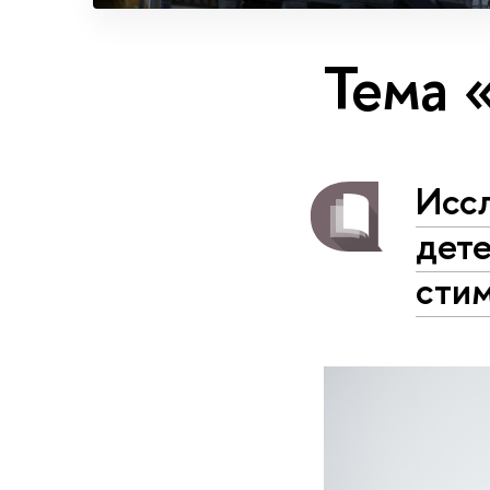
Тема 
Исс
дете
сти