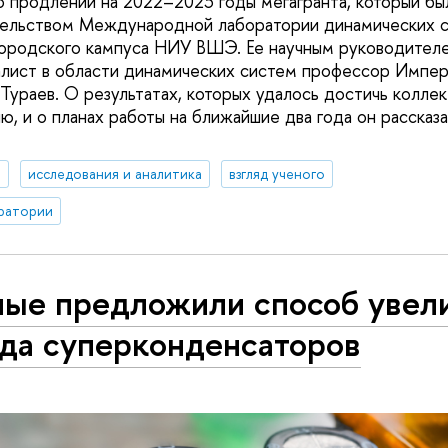
 продлении на 2022–2023 годы мегагранта, который бы
тельством Международной лаборатории динамических с
ородского кампуса НИУ ВШЭ. Ее научным руководителе
алист в области динамических систем профессор Импе
ураев. О результатах, которых удалось достичь колле
ю, и о планах работы на ближайшие два года он рассказ
я
исследования и аналитика
взгляд ученого
ратории
ные предложили способ увел
яда суперконденсаторов