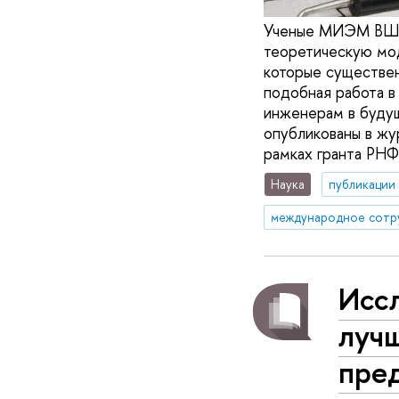
Ученые МИЭМ ВШЭ 
теоретическую мод
которые существен
подобная работа в
инженерам в будущ
опубликованы в жур
рамках гранта РНФ
Наука
публикации
международное сотр
Исс
лучш
пре