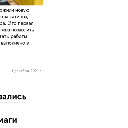
ложили новую
тва катиона,
ра. Это первая
лжна позволить
таты работы
е выполнено в
1 декабря, 2021 г.
зались
маги