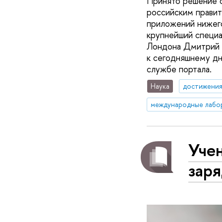
Принято решение о
российским прави
приложений нижег
крупнейший специ
Лондона Дмитрий Т
к сегодняшнему дн
службе портала.
Наука
достижени
международные лабо
Уче
зар