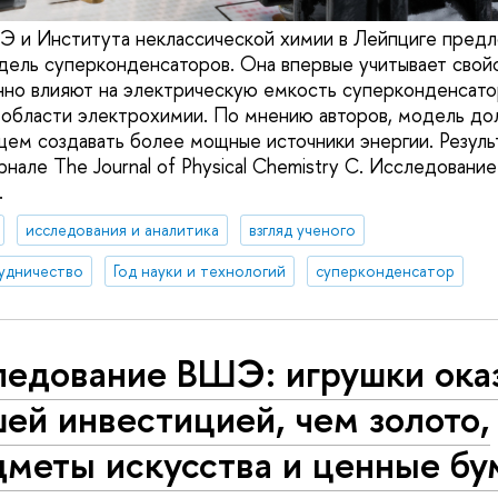
и Института неклассической химии в Лейпциге пред
ель суперконденсаторов. Она впервые учитывает свойс
но влияют на электрическую емкость суперконденсато
 области электрохимии. По мнению авторов, модель до
ем создавать более мощные источники энергии. Резуль
нале The Journal of Physical Chemistry C. Исследовани
.
исследования и аналитика
взгляд ученого
удничество
Год науки и технологий
суперконденсатор
ледование ВШЭ: игрушки ока
ей инвестицией, чем золото,
дметы искусства и ценные бу