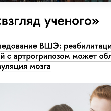
«взгляд ученого»
ледование ВШЭ: реабилитац
й с артрогрипозом может об
муляция мозга