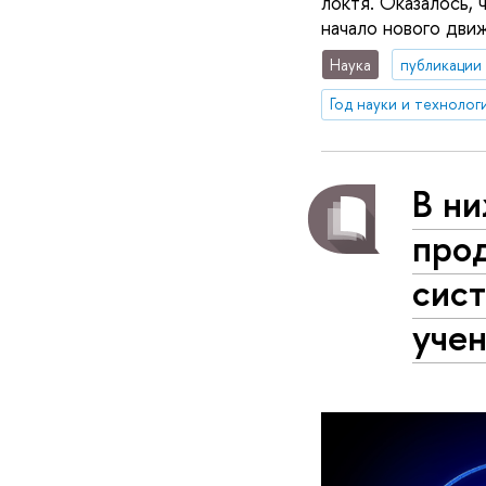
локтя. Оказалось, 
начало нового дви
Наука
публикации
Год науки и технолог
В н
про
сис
учен