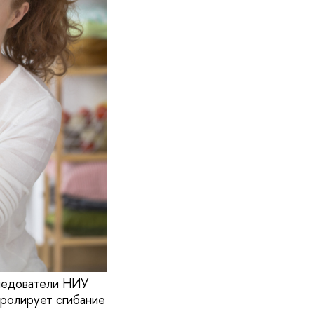
ледователи НИУ
тролирует сгибание