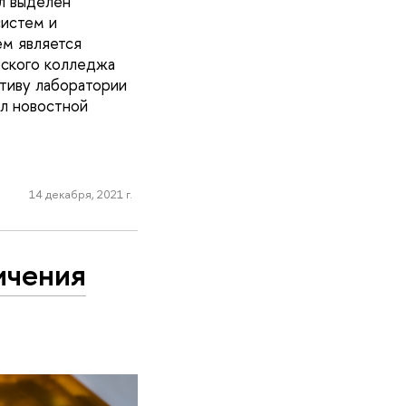
л выделен
истем и
м является
рского колледжа
ктиву лаборатории
ал новостной
14 декабря, 2021 г.
ичения